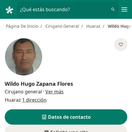
Men
¿Qué estás buscando?
Página De Inicio
Cirujano General
Huaraz
Wildo Hugo
Wildo Hugo Zapana Flores
sobre las especializaciones
Cirujano general
·
Ver más
Huaraz
1 dirección
Datos de contacto