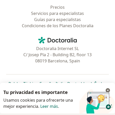
Precios
Servicios para especialistas
Guías para especialistas
Condiciones de los Planes Doctoralia
Contacto
Doctoralia - Página de inicio
Doctoralia Internet SL
C/ Josep Pla 2 - Building B2, floor 13
08019 Barcelona, Spain
se abre en una nueva pestaña
se abre en una nueva pestaña
se abre en una nueva pestaña
se abre en una nueva pes
se abre en 
se a
Polska
,
Türkiye
,
España
,
Italia
,
Deutschland
,
Česko
,
se abre en una nueva pestaña
se abre en una nueva pestaña
se abre en una nueva pestaña
se abre en una nueva p
se abre en 
se abr
Portugal
,
México
,
Chile
,
Brasil
,
Argentina
,
Perú
,
Tu privacidad es importante
se abre en una nueva pe
Colombia
Usamos cookies para ofrecerte una
mejor experiencia.
www.doctoralia.pe © 2026 - Encuentra tu
Leer más
.
especialista y agenda cita