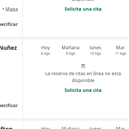
•
Mapa
Solicita una cita
pecificar
 Nuñez
Hoy
Mañana
lunes
Mar
8 Ago
9 Ago
10 Ago
11 Ago
La reserva de citas en línea no está
disponible
Solicita una cita
pecificar
ifton
Hoy
Mañana
lunes
Mar