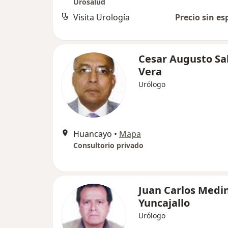
Urosalud
Visita Urología
Precio sin es
Cesar Augusto S
Vera
Urólogo
Huancayo
•
Mapa
Consultorio privado
Juan Carlos Medi
Yuncajallo
Urólogo