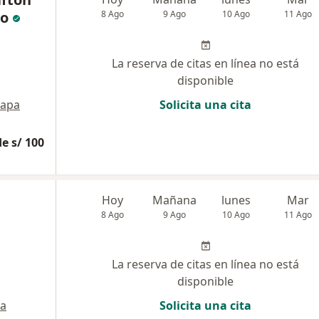
do
8 Ago
9 Ago
10 Ago
11 Ago
La reserva de citas en línea no está
disponible
apa
Solicita una cita
e s/ 100
n
Hoy
Mañana
lunes
Mar
8 Ago
9 Ago
10 Ago
11 Ago
La reserva de citas en línea no está
disponible
a
Solicita una cita