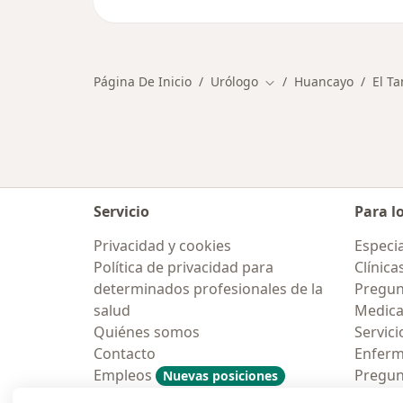
Página De Inicio
Urólogo
Huancayo
El T
Cambiar de ciudad
Servicio
Para l
Privacidad y cookies
Especia
Política de privacidad para
Clínica
determinados profesionales de la
Pregun
salud
Medic
Quiénes somos
Servici
Contacto
Enfer
Empleos
Pregun
Nuevas posiciones
Condiciones Generales de
Aplicac