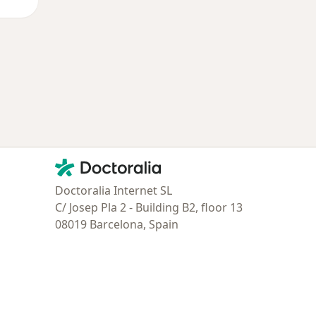
Contacto
Doctoralia - Página de inicio
Doctoralia Internet SL
C/ Josep Pla 2 - Building B2, floor 13
08019 Barcelona, Spain