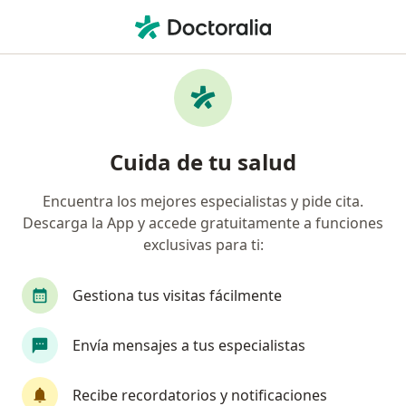
Men
Visita Odontología • Cusco, Cusco
Filtros
• 1
Seguro
Mapa
Especialistas en Visita Odontología Cusco
Cuida de tu salud
Encuentra los mejores especialistas y pide cita.
¿Qué especialidad estás buscando?
Descarga la App y accede gratuitamente a funciones
Dentista
Especialista en Administración de Sa
exclusivas para ti:
Gestiona tus visitas fácilmente
Envía mensajes a tus especialistas
Recibe recordatorios y notificaciones