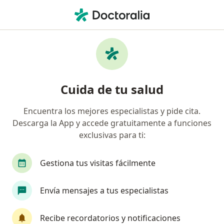
Men
Visita Medicina General • Chimbote, Ancash
Filtros
• 1
Mapa
Especialistas en Visita Medicina General
Cuida de tu salud
Chimbote
Encuentra los mejores especialistas y pide cita.
Descarga la App y accede gratuitamente a funciones
¿Qué especialidad estás buscando?
exclusivas para ti:
Médico general
Especialista en Medicina Estét
Gestiona tus visitas fácilmente
Envía mensajes a tus especialistas
Recibe recordatorios y notificaciones