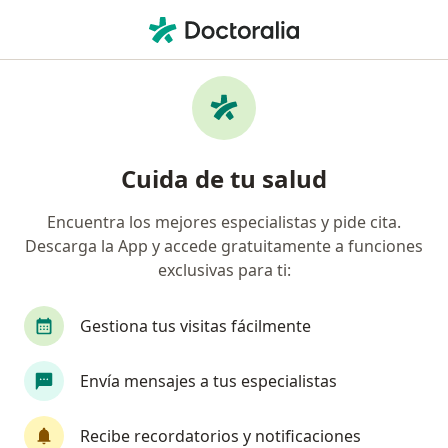
Men
Terapia De Pareja • Chimbote, Ancash
Filtros
• 1
Mapa
Especialistas en Terapia de pareja Chimbote
Cuida de tu salud
Encuentra los mejores especialistas y pide cita.
¿Qué especialidad estás buscando?
Descarga la App y accede gratuitamente a funciones
Psicólogo
exclusivas para ti:
Gestiona tus visitas fácilmente
Envía mensajes a tus especialistas
Recibe recordatorios y notificaciones