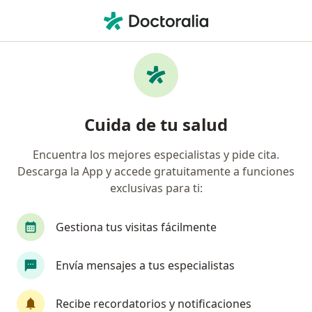
Men
¿Qué estás buscando?
Página De Inicio
Servicios
Prostatectomía Radical Laparoscópica
Prostatectomía radical
Cuida de tu salud
laparoscópica - Información,
Encuentra los mejores especialistas y pide cita.
expertos y preguntas frecuentes
Descarga la App y accede gratuitamente a funciones
exclusivas para ti:
Gestiona tus visitas fácilmente
Información
Pregunta al Experto
Envía mensajes a tus especialistas
Expertos en prostatectomía radical
Recibe recordatorios y notificaciones