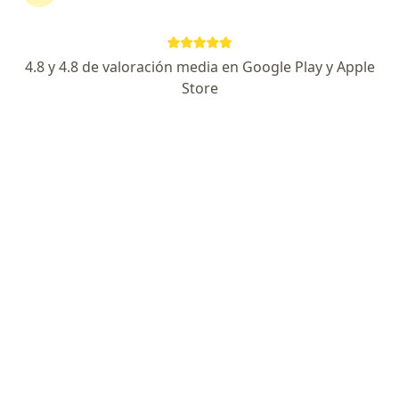
laparoscópica
4.8 y 4.8 de valoración media en Google Play y Apple
Elquin Rolan Avalos Burgos
Store
Urólogo
Chiclayo
Agendar cita
Cristhiam Monterroso
Urólogo
Cusco
Agendar cita
Juan Manuel Terrones Deza
Urólogo
Trujillo