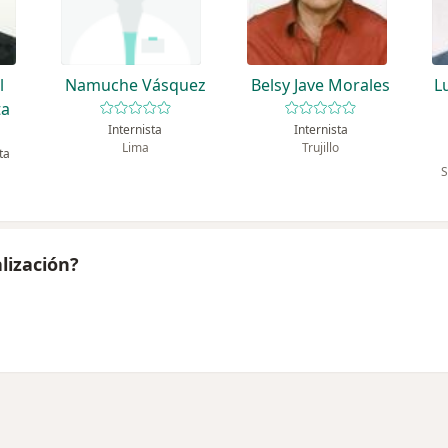
l
Namuche Vásquez
Belsy Jave Morales
L
ta
Internista
Internista
Lima
Trujillo
ta
S
lización?