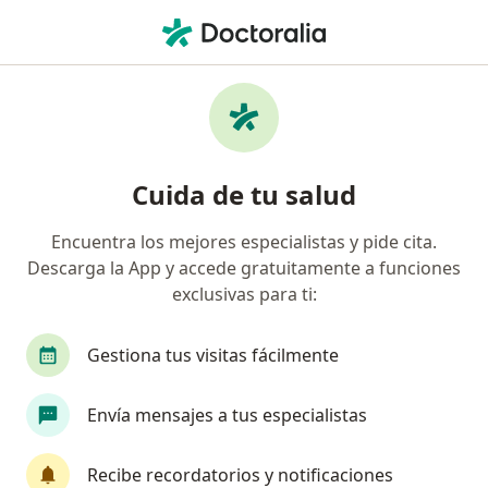
Men
Electrocoagulación • Perú, Piura
Filtros
• 1
Seguro
Mapa
Especialistas en Electrocoagulación Perú
Cuida de tu salud
Encuentra los mejores especialistas y pide cita.
¿Qué especialidad estás buscando?
Descarga la App y accede gratuitamente a funciones
Ginecólogo
Médico general
Cardiólogo
exclusivas para ti:
Gestiona tus visitas fácilmente
Envía mensajes a tus especialistas
Recibe recordatorios y notificaciones