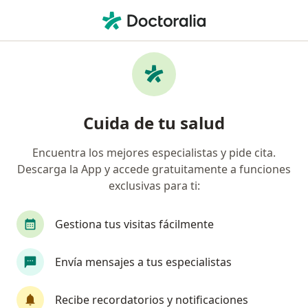
Men
¿Qué estás buscando?
Página De Inicio
Servicios
Artroscopía De Hombro
Artroscopía de hombro -
Cuida de tu salud
Información, expertos y
preguntas frecuentes
Encuentra los mejores especialistas y pide cita.
Descarga la App y accede gratuitamente a funciones
exclusivas para ti:
Gestiona tus visitas fácilmente
Información
Envía mensajes a tus especialistas
Expertos en artroscopía de hombro
Recibe recordatorios y notificaciones