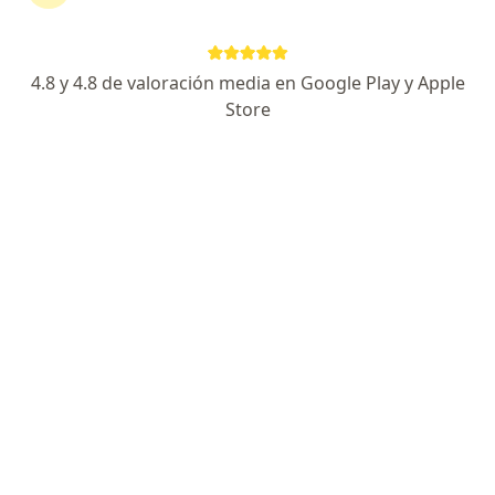
Carlos Fernando Ruiz Semba
4.8 y 4.8 de valoración media en Google Play y Apple
Traumatólogo y ortopedista
Store
Lince
Agendar cita
Héctor Pando Sánchez
Traumatólogo y ortopedista
Surco
Agendar cita
Luis Alvaro Noreña Rivera
Traumatólogo y ortopedista
Trujillo
Agendar cita