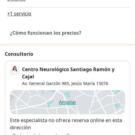
+1 servicio
¿Cómo funcionan los precios?
Consultorio
Centro Neurológico Santiago Ramón y
Cajal
Av. General Garzón 985,
Jesús María
15076
Ampliar
se abre en una nueva pestañ
Disponibilidad
Este especialista no ofrece reserva online en esta
dirección