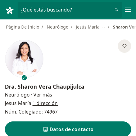
Men
¿Qué estás buscando?
Página De Inicio
Neurólogo
Jesús María
Sharon Ver
Cambiar de ciud
Dra.
Sharon Vera Chaupijulca
sobre las especializaciones
Neurólogo
·
Ver más
Jesús María
1 dirección
Núm. Colegiado: 74967
Datos de contacto