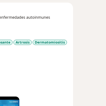
a enfermedades autoinmunes
osante
Artrosis
Dermatomiositis
more_diseases