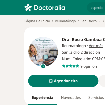
especiali
Página De Inicio
Reumatólogo
San Isidro
Cam
Dra.
Rocio Gamboa 
s
Reumatólogo
·
Ver más
San Isidro
2 dirección
Núm. Colegiado: CPM:0
9 opinión
Agendar cita
Experiencia
Novedades
Servicios