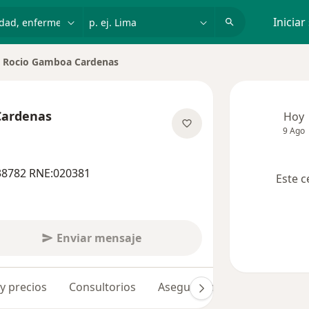
dad, enfermedad o nombre
p. ej. Lima
Iniciar
Rocio Gamboa Cardenas
biar de ciudad
Cardenas
Hoy
9 Ago
obre las especializaciones
38782 RNE:020381
Este c
Enviar mensaje
 y precios
Consultorios
Aseguradoras
Opiniones 