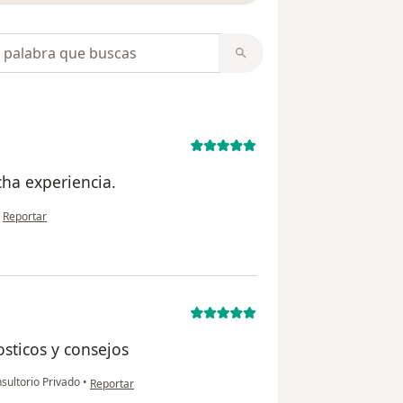
opiniones
cha experiencia.
en opinión del usuario Carlos Neira
•
Reportar
sticos y consejos
en opinión del usuario Nancy Chavez
sultorio Privado
•
Reportar