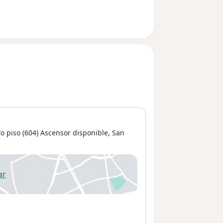
o piso (604) Ascensor disponible,
San
ar
 abre en una nueva pestaña