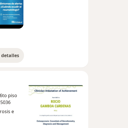
detalles
bre la experiencia
6to piso
15036
rosis e