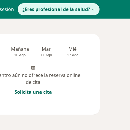
 sesión
¿Eres profesional de la salud?
Mañana
Mar
Mié
Jue
Vie
10 Ago
11 Ago
12 Ago
13 Ago
14 Ag
entro aún no ofrece la reserva online
de cita
Solicita una cita
(9)