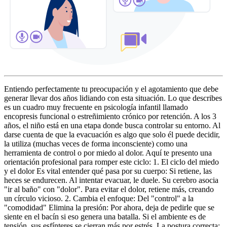
Entiendo perfectamente tu preocupación y el agotamiento que debe
generar llevar dos años lidiando con esta situación. Lo que describes
es un cuadro muy frecuente en psicología infantil llamado
encopresis funcional o estreñimiento crónico por retención. A los 3
años, el niño está en una etapa donde busca controlar su entorno. Al
darse cuenta de que la evacuación es algo que solo él puede decidir,
la utiliza (muchas veces de forma inconsciente) como una
herramienta de control o por miedo al dolor. Aquí te presento una
orientación profesional para romper este ciclo: 1. El ciclo del miedo
y el dolor Es vital entender qué pasa por su cuerpo: Si retiene, las
heces se endurecen. Al intentar evacuar, le duele. Su cerebro asocia
"ir al baño" con "dolor". Para evitar el dolor, retiene más, creando
un círculo vicioso. 2. Cambia el enfoque: Del "control" a la
"comodidad" Elimina la presión: Por ahora, deja de pedirle que se
siente en el bacín si eso genera una batalla. Si el ambiente es de
tensión, sus esfínteres se cierran más por estrés. La postura correcta: