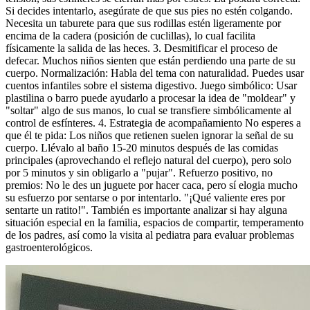
Si decides intentarlo, asegúrate de que sus pies no estén colgando.
Necesita un taburete para que sus rodillas estén ligeramente por
encima de la cadera (posición de cuclillas), lo cual facilita
físicamente la salida de las heces. 3. Desmitificar el proceso de
defecar. Muchos niños sienten que están perdiendo una parte de su
cuerpo. Normalización: Habla del tema con naturalidad. Puedes usar
cuentos infantiles sobre el sistema digestivo. Juego simbólico: Usar
plastilina o barro puede ayudarlo a procesar la idea de "moldear" y
"soltar" algo de sus manos, lo cual se transfiere simbólicamente al
control de esfínteres. 4. Estrategia de acompañamiento No esperes a
que él te pida: Los niños que retienen suelen ignorar la señal de su
cuerpo. Llévalo al baño 15-20 minutos después de las comidas
principales (aprovechando el reflejo natural del cuerpo), pero solo
por 5 minutos y sin obligarlo a "pujar". Refuerzo positivo, no
premios: No le des un juguete por hacer caca, pero sí elogia mucho
su esfuerzo por sentarse o por intentarlo. "¡Qué valiente eres por
sentarte un ratito!". También es importante analizar si hay alguna
situación especial en la familia, espacios de compartir, temperamento
de los padres, así como la visita al pediatra para evaluar problemas
gastroenterológicos.