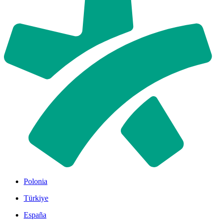
Polonia
Türkiye
España