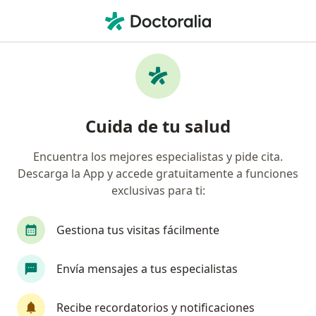
Men
¿Qué estás buscando?
Página De Inicio
Cirujano General
Cirujano General Lima
Hector Ricardo Shibao Miyasato
Preguntas
Cuida de tu salud
Preguntas de pacientes
(545)
Encuentra los mejores especialistas y pide cita.
Descarga la App y accede gratuitamente a funciones
tengo la parte blanca de los ojos
exclusivas para ti:
tengo la parte blanca de los ojos de
color amarillo, que puedo tener?
Gestiona tus visitas fácilmente
Envía mensajes a tus especialistas
RESPUESTA DEL PROFESIONAL:
Recibe recordatorios y notificaciones
Si tienes calculos en la vesicula, es