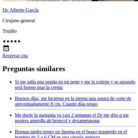
Dr. Alberto García
Cirujano general
Trujillo
Reservar cita
Preguntas similares
Si me salía una pepita en mi pene y me la extirpe y se agrando
será bueno usar la crema
Buenos días, me hicieron en la pierna una sutura de corte de
aproximadamente 8 cm. Cuanto días tengo
Me duele la garganta ya casi 2 semanas el Dr me dijo q me
pusiera ampolla ab broncol y dexametasona
Buenas tardes tengo un lipoma en el brazo izquierdo en el
hombro de 5 a 6 CM es una cirugía arriesga