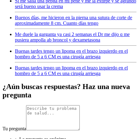
Si me salía una pepita en mi pene y me la extirpe y se agrando
será bueno usar la crema
Buenos días, me hicieron en la pierna una sutura de corte de
aproximadamente 8 cm. Cuanto días tengo
Me duele la garganta ya casi 2 semanas el Dr me dijo q me
pusiera ampolla ab broncol y dexametasona
Buenas tardes tengo un lipoma en el brazo izquierdo en el
hombro de 5 a 6 CM es una cirugía arriesga
Buenas tardes tengo un lipoma en el brazo izquierdo en el
hombro de 5 a 6 CM es una cirugía arriesga
¿Aún buscas respuestas? Haz una nueva
pregunta
Tu pregunta