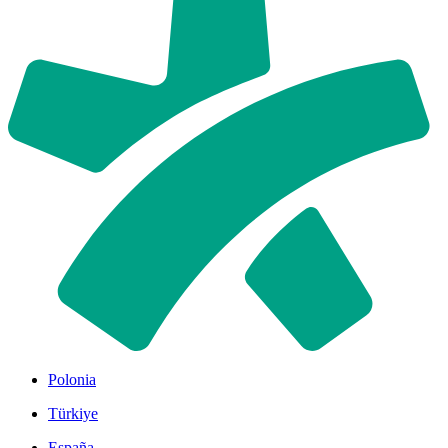
Polonia
Türkiye
España