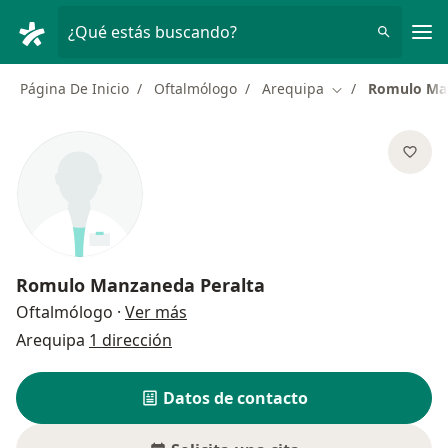
Men
¿Qué estás buscando?
Página De Inicio
Oftalmólogo
Arequipa
Romulo Man
Cambiar de ciud
Romulo Manzaneda Peralta
sobre las especializaciones
Oftalmólogo
·
Ver más
Arequipa
1 dirección
Datos de contacto