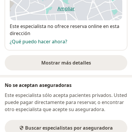
Ampliar
se abre en una nueva pestañ
Disponibilidad
Este especialista no ofrece reserva online en esta
dirección
¿Qué puedo hacer ahora?
Mostrar más detalles
sobre la dirección
No se aceptan aseguradoras
Este especialista sólo acepta pacientes privados. Usted
puede pagar directamente para reservar, o encontrar
otro especialista que acepte su aseguradora.
Buscar especialistas por aseguradora