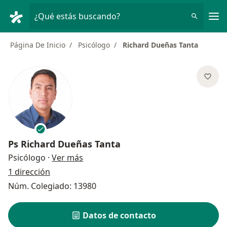
Men
¿Qué estás buscando?
Página De Inicio
Psicólogo
Richard Dueñas Tanta
Ps
Richard Dueñas Tanta
sobre las especializaciones
Psicólogo
·
Ver más
1 dirección
Núm. Colegiado: 13980
Datos de contacto