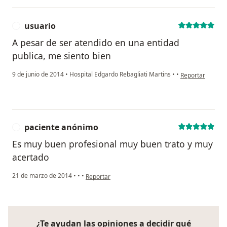
usuario
U
A pesar de ser atendido en una entidad
publica, me siento bien
en opinión del u
9 de junio de 2014
•
Hospital Edgardo Rebagliati Martins
•
•
Reportar
paciente anónimo
P
Es muy buen profesional muy buen trato y muy
acertado
en opinión del usuario paciente anónimo
21 de marzo de 2014
•
•
•
Reportar
¿Te ayudan las opiniones a decidir qué