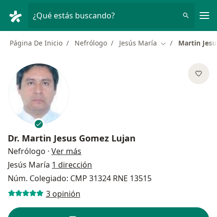
Men
¿Qué estás buscando?
Página De Inicio
Nefrólogo
Jesús María
Martin Jes
Cambiar de ciud
Dr.
Martin Jesus Gomez Lujan
sobre las especializaciones
Nefrólogo
·
Ver más
Jesús María
1 dirección
Núm. Colegiado: CMP 31324 RNE 13515
3 opinión