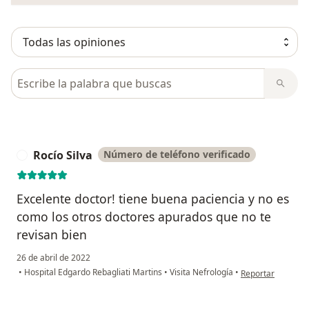
Busca en opiniones
Rocío Silva
Número de teléfono verificado
R
Excelente doctor! tiene buena paciencia y no es
como los otros doctores apurados que no te
revisan bien
26 de abril de 2022
en opinión del usu
•
Hospital Edgardo Rebagliati Martins
•
Visita Nefrología
•
Reportar