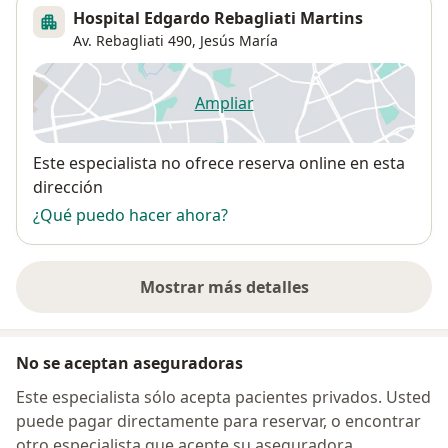
Hospital Edgardo Rebagliati Martins
Av. Rebagliati 490,
Jesús María
Ampliar
se abre en una nueva pestañ
Disponibilidad
Este especialista no ofrece reserva online en esta
dirección
¿Qué puedo hacer ahora?
Mostrar más detalles
sobre la dirección
No se aceptan aseguradoras
Este especialista sólo acepta pacientes privados. Usted
puede pagar directamente para reservar, o encontrar
otro especialista que acepte su aseguradora.