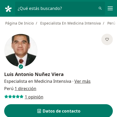
Men
¿Qué estás buscando?
Página De Inicio
Especialista En Medicina Intensiva
Perú
Luis Antonio Nuñez Viera
sobre las esp
Especialista en Medicina Intensiva
·
Ver más
Perú
1 dirección
1 opinión
Datos de contacto