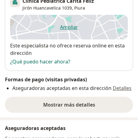
Clínica Pediátrica Carita Feliz
Jirón Huancavelica 1039,
Piura
Ampliar
se abre en una nueva pestañ
Disponibilidad
Este especialista no ofrece reserva online en esta
dirección
¿Qué puedo hacer ahora?
Formas de pago (visitas privadas)
Aseguradoras aceptadas en esta dirección
Detalles
Mostrar más detalles
sobre la dirección
Aseguradoras aceptadas