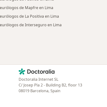
eurólogos de Mapfre en Lima
eurólogos de La Positiva en Lima
eurólogos de Interseguro en Lima
tratadas
Contacto
Doctoralia - Página de inicio
Doctoralia Internet SL
C/ Josep Pla 2 - Building B2, floor 13
08019 Barcelona, Spain