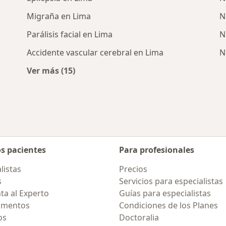
Migraña en Lima
N
Parálisis facial en Lima
N
Accidente vascular cerebral en Lima
N
Ver más (15)
cercanos
Más en esta categoría: Enfermedades más 
os pacientes
Para profesionales
listas
Precios
s
Servicios para especialistas
ta al Experto
Guías para especialistas
amentos
Condiciones de los Planes
os
Doctoralia