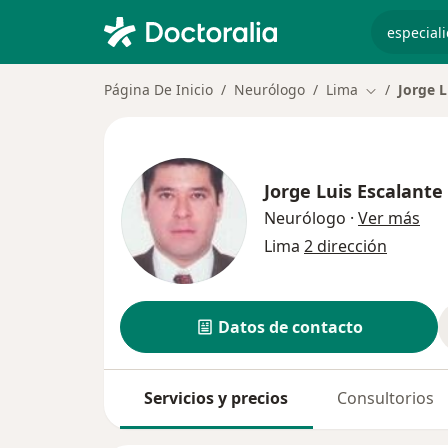
especiali
Página De Inicio
Neurólogo
Lima
Jorge L
Cambiar de 
Jorge Luis Escalante
sob
Neurólogo
·
Ver más
Lima
2 dirección
Datos de contacto
Servicios y precios
Consultorios