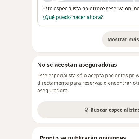
Disponibilidad
Este especialista no ofrece reserva onlin
¿Qué puedo hacer ahora?
Mostrar más 
so
No se aceptan aseguradoras
Este especialista sólo acepta pacientes pr
directamente para reservar, o encontrar ot
aseguradora.
Buscar especialist
Pronto se publicarán opiniones