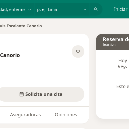
dad, enfermedad o nombre
p. ej. Lima
Iniciar
uis Escalante Canorio
ciudad
Reserva de
Inactivo
 Canorio
Hoy
re las especializaciones
6 Ago
Este 
Solicita una cita
Aseguradoras
Opiniones