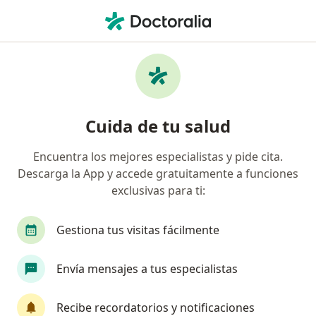
Men
Pediatra • Jacaranda, San Borja, Lima
Filtros
Seguro
Mapa
Pediatras en Jacaranda, San Borja
Cuida de tu salud
Encuentra los mejores especialistas y pide cita.
Descarga la App y accede gratuitamente a funciones
exclusivas para ti:
Gestiona tus visitas fácilmente
Dr. Christian Valdivia Rimachi
Envía mensajes a tus especialistas
·
Ver más
Pediatra, Neumólogo pediátrico
49 opinión
Recibe recordatorios y notificaciones