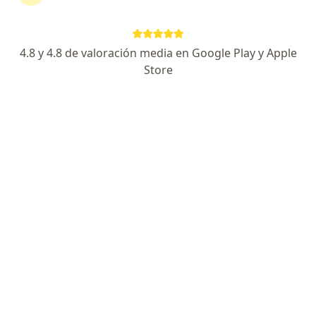
Av. Javier Prado Este 2801 - Consultorio A-102, San Borja
•
Mapa
Consultorio de Neumología pediátrica
Consulta online
desde s/ 120
4.8 y 4.8 de valoración media en Google Play y Apple
Este especialista no ofrece reserva de cita en línea en esta dirección.
Store
Solicita una cita
Dra. Raquel Delgado Valdez
·
Ver más
Pediatra
97 opinión