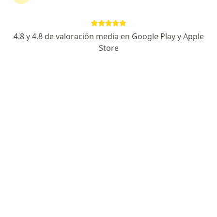
Dirección
Online
4.8 y 4.8 de valoración media en Google Play y Apple
Avenida San Borja Norte 613-615, San Borja, Lima, Perú, San Borja
•
Mapa
Store
Consultorio de Ginecología Oncológica - Lima
Primera visita Oncología
S/ 150
Este especialista no ofrece reserva de cita en línea en esta dirección.
Solicita una cita
Dra. Sally Rose Paredes Noguni