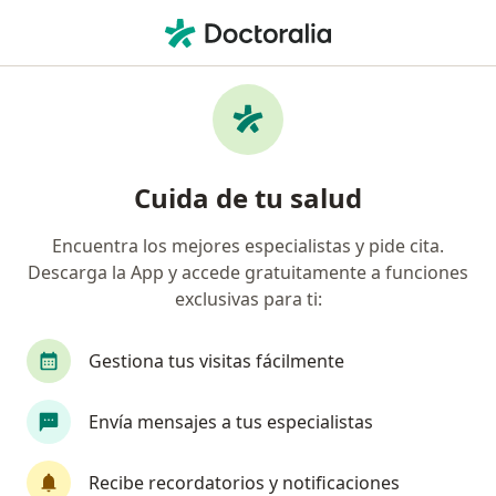
Men
Oncólogo • Urb Cercado De Lima, Cercado de Lima, Lima
Filtros
Seguro
Mapa
Oncólogos en Urb Cercado De Lima, Cercado
Cuida de tu salud
de Lima
Encuentra los mejores especialistas y pide cita.
Descarga la App y accede gratuitamente a funciones
exclusivas para ti:
Gestiona tus visitas fácilmente
Envía mensajes a tus especialistas
Dr. Bernabé Fora Chura
·
Ver más
Oncólogo, Ginecólogo
Recibe recordatorios y notificaciones
409 opinión