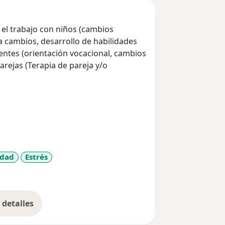
 el trabajo con niños (cambios
 cambios, desarrollo de habilidades
scentes (orientación vocacional, cambios
arejas (Terapia de pareja y/o
 Soluciones.
edad
Estrés
iseases
detalles
bre la experiencia