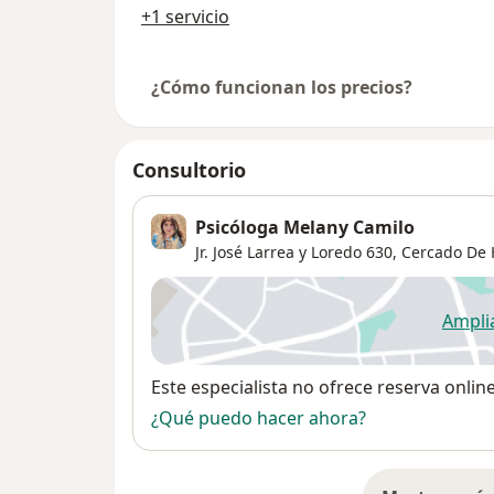
+1 servicio
¿Cómo funcionan los precios?
Consultorio
Psicóloga Melany Camilo
Jr. José Larrea y Loredo 630,
Cercado De 
Ampli
se
Disponibilidad
Este especialista no ofrece reserva onlin
¿Qué puedo hacer ahora?