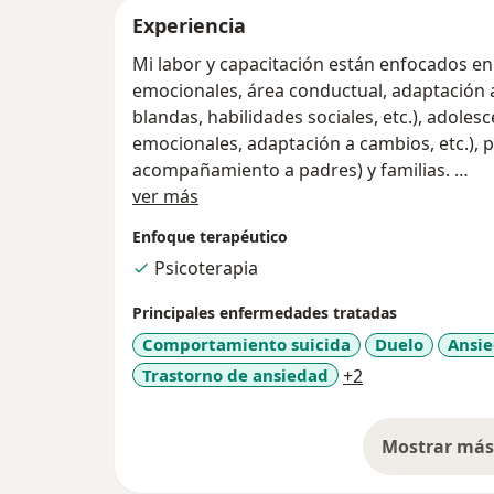
Experiencia
Mi labor y capacitación están enfocados en
emocionales, área conductual, adaptación a
blandas, habilidades sociales, etc.), adole
emocionales, adaptación a cambios, etc.), p
acompañamiento a padres) y familias.
Acerca de mí
Trabajo desde la Terapia Breve Centrada en
ver más
Enfoque terapéutico
Psicoterapia
Principales enfermedades tratadas
Comportamiento suicida
Duelo
Ansi
a11y_sr_more_d
Trastorno de ansiedad
+2
Mostrar más 
so