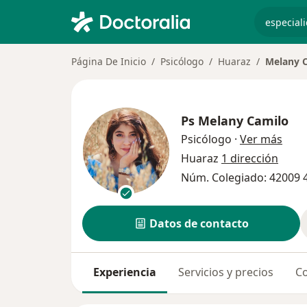
especiali
Página De Inicio
Psicólogo
Huaraz
Melany 
Ps
Melany Camilo
sobr
Psicólogo
·
Ver más
Huaraz
1 dirección
Núm. Colegiado: 42009 
Datos de contacto
Experiencia
Servicios y precios
Co