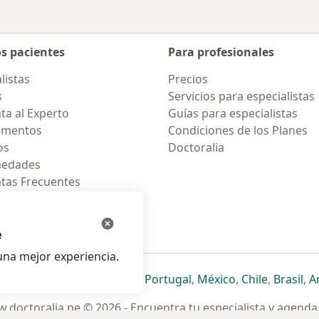
os pacientes
Para profesionales
listas
Precios
s
Servicios para especialistas
ta al Experto
Guías para especialistas
amentos
Condiciones de los Planes
os
Doctoralia
medades
tas Frecuentes
ión para celular
e
na mejor experiencia.
ueva pestaña
en una nueva pestaña
e abre en una nueva pestaña
se abre en una nueva pestaña
se abre en una nueva pestaña
se abre en una nueva pestaña
se abre en una nueva p
se abre en una
se abre e
se
Italia
,
Deutschland
,
Česko
,
Portugal
,
México
,
Chile
,
Brasil
,
A
.doctoralia.pe © 2026 - Encuentra tu especialista y agenda 