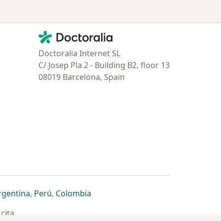
Contacto
Doctoralia - Página de inicio
Doctoralia Internet SL
C/ Josep Pla 2 - Building B2, floor 13
08019 Barcelona, Spain
estaña
 nueva pestaña
n una nueva pestaña
 abre en una nueva pestaña
se abre en una nueva pestaña
se abre en una nueva pestaña
se abre en una nueva pestaña
rgentina
,
Perú
,
Colombia
cita