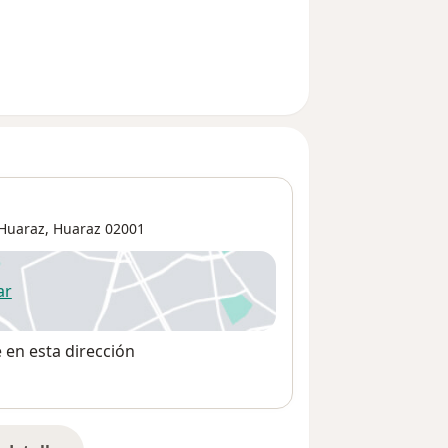
Huaraz
,
Huaraz
02001
ar
 abre en una nueva pestaña
e en esta dirección