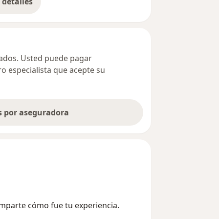
detalles
bre la dirección
ivados. Usted puede pagar
ro especialista que acepte su
as por aseguradora
omparte cómo fue tu experiencia.