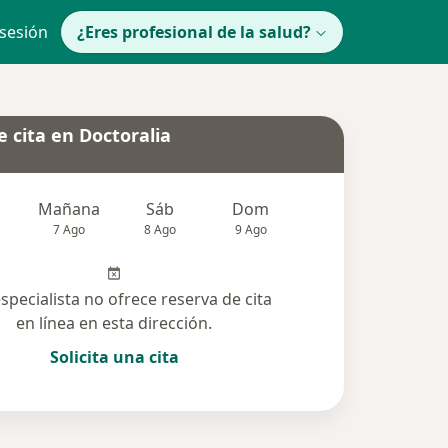
 sesión
¿Eres profesional de la salud?
 cita en Doctoralia
Mañana
Sáb
Dom
lunes
Mar
7 Ago
8 Ago
9 Ago
10 Ago
11 Ag
especialista no ofrece reserva de cita
en línea en esta dirección.
Solicita una cita