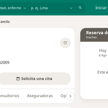
dad, enfermedad o nombre
p. ej. Lima
Iniciar
Camilo
Reserva de
Inactivo
e las especializaciones
Hoy
6 Ago
42009
Este 
Solicita una cita
nsultorios
Aseguradoras
Opiniones