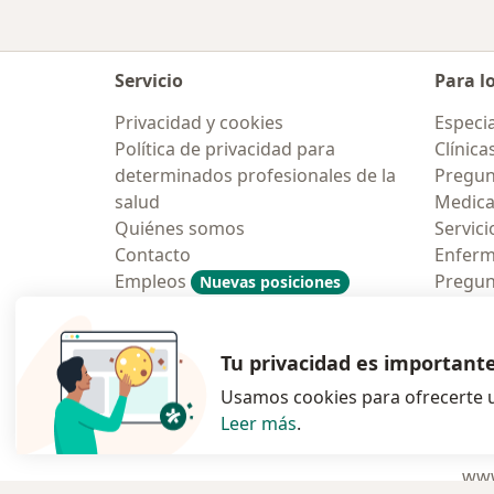
Servicio
Para l
Privacidad y cookies
Especia
Política de privacidad para
Clínica
determinados profesionales de la
Pregun
salud
Medic
Quiénes somos
Servici
Contacto
Enfer
Empleos
Pregun
Nuevas posiciones
Condiciones Generales de
Aplicac
Contratación
Tu privacidad es important
Usamos cookies para ofrecerte u
Leer más
.
se abre en una n
se abre 
s
Polska
,
Türkiye
,
España
,
www