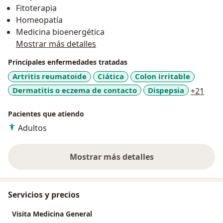
Fitoterapia
complementaria basada en evidencias, para brindar
Homeopatía
un tratamiento más eficaz, integral e individualizado.
Medicina bioenergética
Mostrar más detalles
Actualmente me dedico a la prevención y tratamiento
de enfermedades crónicas no transmisibles, sobre
Principales enfermedades tratadas
todo de la vía digestiva, del sistema osteoarticular, del
Artritis reumatoide
Ciática
Colon irritable
sistema neuroinmunoendocrinològico, y alteraciones
a11y
Dermatitis o eczema de contacto
Dispepsia
+21
psicosomáticas como insomnio, ansiedad y estrés.
Promuevo la Medicina Integrativa, la Medicina
Pacientes que atiendo
Preventiva y Estilos de Vida Saludables.
Adultos
Mostrar más detalles
sobre la experiencia
Servicios y precios
Visita Medicina General