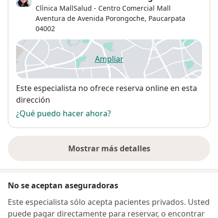
Clìnica MallSalud - Centro Comercial Mall
Aventura de Avenida Porongoche,
Paucarpata
04002
Ampliar
se abre en una nueva pestañ
Disponibilidad
Este especialista no ofrece reserva online en esta
dirección
¿Qué puedo hacer ahora?
Mostrar más detalles
sobre la dirección
No se aceptan aseguradoras
Este especialista sólo acepta pacientes privados. Usted
puede pagar directamente para reservar, o encontrar