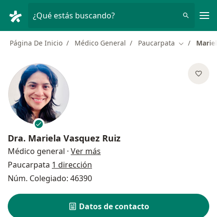
Men
¿Qué estás buscando?
Página De Inicio
Médico General
Paucarpata
Marie
Cambiar de
Dra.
Mariela Vasquez Ruiz
sobre las especializaciones
Médico general
·
Ver más
Paucarpata
1 dirección
Núm. Colegiado: 46390
Datos de contacto