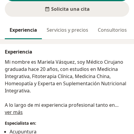
Solicita una cita
Experiencia
Servicios y precios
Consultorios
Experiencia
Mi nombre es Mariela Vásquez, soy Médico Cirujano
graduada hace 20 años, con estudios en Medicina
Integrativa, Fitoterapia Clínica, Medicina China,
Homeopatía y Experta en Suplementación Nutricional
Integrativa.
A lo largo de mi experiencia profesional tanto en
Acerca de mí
entidades públicas como privadas he descubierto la
ver más
importancia de tratar a mis pacientes desde un
Especialista en:
enfoque integral, uniendo mis estudios de medicina
Acupuntura
convencional con la medicina natural o