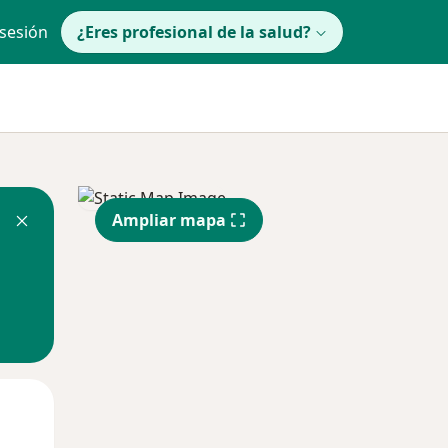
 sesión
¿Eres profesional de la salud?
Ampliar mapa
Jue
Vie
Sáb
13 Ago
14 Ago
15 Ago