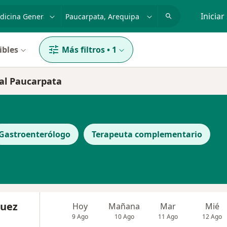
dad, enfermedad o nombre
p. ej. Lima
Iniciar
ibles
Más filtros
•
1
ral Paucarpata
Gastroenterólogo
Terapeuta complementario
quez
Hoy
Mañana
Mar
Mié
9 Ago
10 Ago
11 Ago
12 Ago