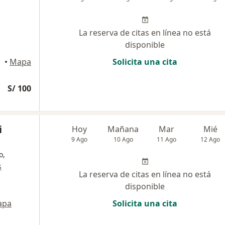
La reserva de citas en línea no está
disponible
•
Mapa
Solicita una cita
S/ 100
i
Hoy
Mañana
Mar
Mié
9 Ago
10 Ago
11 Ago
12 Ago
o,
s
La reserva de citas en línea no está
disponible
apa
Solicita una cita