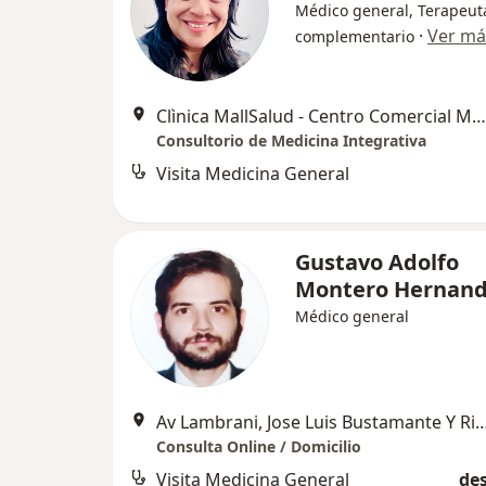
Médico general, Terapeut
·
Ver má
complementario
Clìnica MallSalud - Centro Comercial Mall Aventura de Avenida Porongoche, Paucarpata
Consultorio de Medicina Integrativa
Visita Medicina General
Gustavo Adolfo
Montero Hernan
Médico general
Av Lambrani, Jose Luis Bustamante Y Rivero, Jose Luis Bu
Consulta Online / Domicilio
Visita Medicina General
des