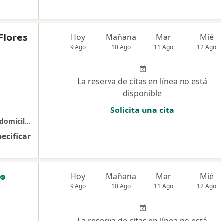
Flores
Hoy
Mañana
Mar
Mié
9 Ago
10 Ago
11 Ago
12 Ago
La reserva de citas en línea no está
disponible
Solicita una cita
Atencion medica en consultorio , online y a domicilio
pecificar
Hoy
Mañana
Mar
Mié
9 Ago
10 Ago
11 Ago
12 Ago
La reserva de citas en línea no está