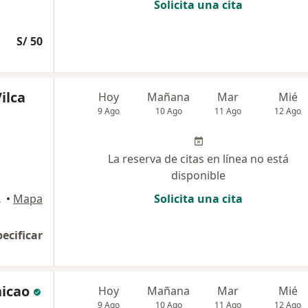
Solicita una cita
S/ 50
ilca
Hoy
Mañana
Mar
Mié
9 Ago
10 Ago
11 Ago
12 Ago
La reserva de citas en línea no está
disponible
aya), Arequipa
•
Mapa
Solicita una cita
pecificar
icao
Hoy
Mañana
Mar
Mié
9 Ago
10 Ago
11 Ago
12 Ago