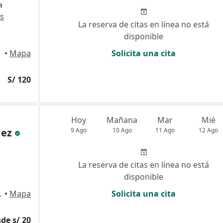
a
s
La reserva de citas en línea no está
disponible
•
Mapa
Solicita una cita
S/ 120
Hoy
Mañana
Mar
Mié
dez
9 Ago
10 Ago
11 Ago
12 Ago
La reserva de citas en línea no está
disponible
stamante y Rivero
•
Mapa
Solicita una cita
de s/ 20