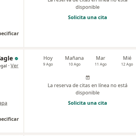
disponible
Solicita una cita
pecificar
Tagle
Hoy
Mañana
Mar
Mié
9 Ago
10 Ago
11 Ago
12 Ago
·
Ver
egal
La reserva de citas en línea no está
disponible
apa
Solicita una cita
pecificar