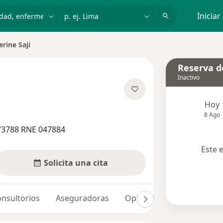
dad, enfermedad o nombre
p. ej. Lima
Iniciar
rine Saji
e ciudad
Reserva de
Inactivo
obre las especializaciones
Hoy
8 Ago
73788 RNE 047884
Este 
Solicita una cita
nsultorios
Aseguradoras
Opiniones