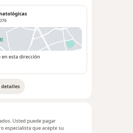
rmatológicas
076
ar
 abre en una nueva pestaña
e en esta dirección
detalles
bre la dirección
ivados. Usted puede pagar
ro especialista que acepte su