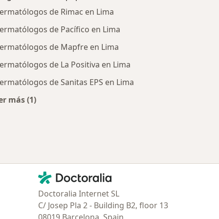
ermatólogos de Rimac en Lima
ermatólogos de Pacífico en Lima
ermatólogos de Mapfre en Lima
ermatólogos de La Positiva en Lima
ermatólogos de Sanitas EPS en Lima
er más (1)
tratadas
Más en esta categoría: Aseguradoras más populares
Contacto
Doctoralia - Página de inicio
Doctoralia Internet SL
C/ Josep Pla 2 - Building B2, floor 13
08019 Barcelona, Spain