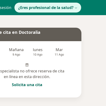
 sesión
¿Eres profesional de la salud?
 cita en Doctoralia
Mañana
lunes
Mar
Mié
Jue
9 Ago
10 Ago
11 Ago
12 Ago
13 Ag
especialista no ofrece reserva de cita
en línea en esta dirección.
Solicita una cita