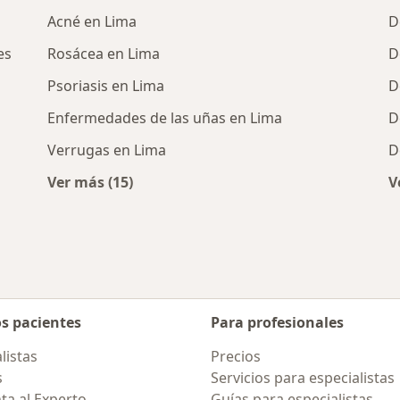
Acné en Lima
D
es
Rosácea en Lima
D
Psoriasis en Lima
D
Enfermedades de las uñas en Lima
D
Verrugas en Lima
D
Ver más (15)
V
os cercanos
Más en esta categoría: Enfermedades más 
os pacientes
Para profesionales
listas
Precios
s
Servicios para especialistas
ta al Experto
Guías para especialistas