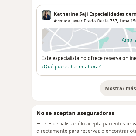
Katherine Saji Especialidades de
Avenida Javier Prado Oeste 757,
Lima
15
Ampli
se
Disponibilidad
Este especialista no ofrece reserva onlin
¿Qué puedo hacer ahora?
Mostrar más 
so
No se aceptan aseguradoras
Este especialista sólo acepta pacientes pr
directamente para reservar, o encontrar ot