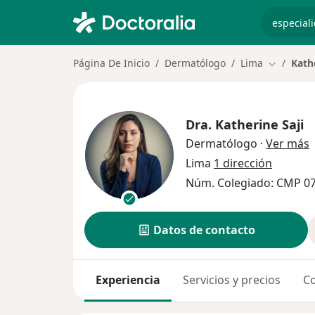
especiali
Página De Inicio
Dermatólogo
Lima
Kathe
Cambiar d
Dra.
Katherine Saji
s
Dermatólogo
·
Ver más
Lima
1 dirección
Núm. Colegiado: CMP 0
Datos de contacto
Experiencia
Servicios y precios
Co