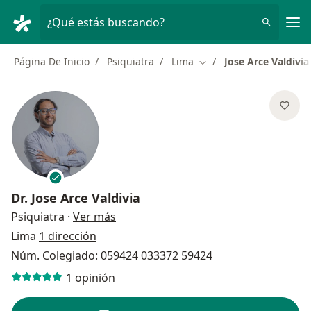
Men
¿Qué estás buscando?
Página De Inicio
Psiquiatra
Lima
Jose Arce Valdivia
Cambiar de ciudad
Dr.
Jose Arce Valdivia
sobre las especializaciones
Psiquiatra
·
Ver más
Lima
1 dirección
Núm. Colegiado: 059424 033372 59424
1 opinión