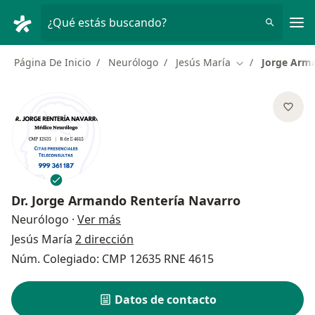
Men
¿Qué estás buscando?
Página De Inicio
Neurólogo
Jesús María
Jorge Arma
Cambiar de ciud
Dr.
Jorge Armando Rentería Navarro
sobre las especializaciones
Neurólogo
·
Ver más
Jesús María
2 dirección
Núm. Colegiado: CMP 12635 RNE 4615
Datos de contacto