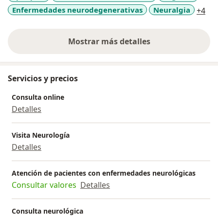
a11
Enfermedades neurodegenerativas
Neuralgia
+4
vicepresidente de la Sociedad Peruana de
Electroencefalografía y Neurofisiología Clínica.
Mostrar más detalles
sobre la experiencia
Servicios y precios
Consulta online
Detalles
Visita Neurología
Detalles
Atención de pacientes con enfermedades neurológicas
Consultar valores
Detalles
Consulta neurológica