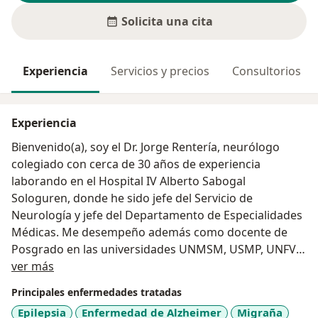
Solicita una cita
Experiencia
Servicios y precios
Consultorios
Experiencia
Bienvenido(a), soy el Dr. Jorge Rentería, neurólogo
colegiado con cerca de 30 años de experiencia
laborando en el Hospital IV Alberto Sabogal
Sologuren, donde he sido jefe del Servicio de
Neurología y jefe del Departamento de Especialidades
Médicas. Me desempeño además como docente de
Posgrado en las universidades UNMSM, USMP, UNFV.
Acerca de mí
Soy miembro y ex-Secretario General de la Sociedad
ver más
Peruana de Neurología, fundador y primer Presidente
Principales enfermedades tratadas
del Comité Peruano para el Estudio, Investigación y
Epilepsia
Enfermedad de Alzheimer
Migraña
Tratamiento de la Esclerosis Múltiple (PECTRIMS), ex-