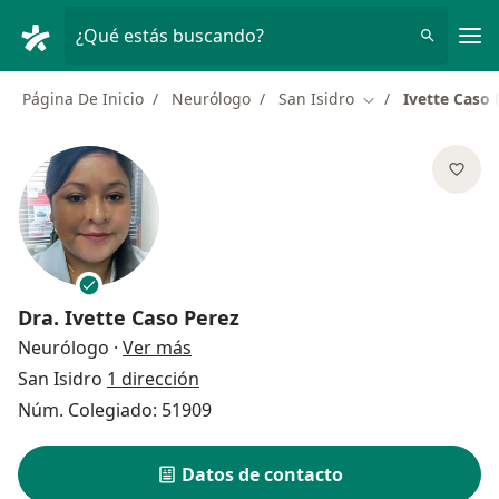
Men
¿Qué estás buscando?
Página De Inicio
Neurólogo
San Isidro
Ivette Caso 
Cambiar de ciuda
Dra.
Ivette Caso Perez
sobre las especializaciones
Neurólogo
·
Ver más
San Isidro
1 dirección
Núm. Colegiado: 51909
Datos de contacto