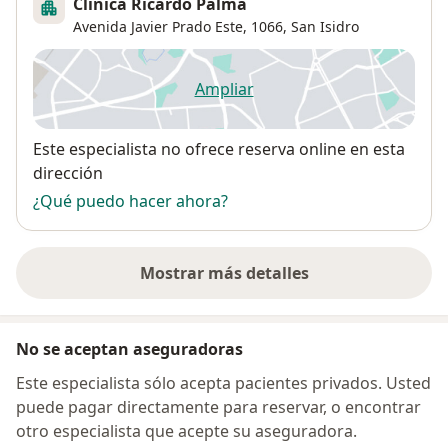
Clinica Ricardo Palma
Avenida Javier Prado Este, 1066,
San Isidro
Ampliar
se abre en una nueva pestañ
Disponibilidad
Este especialista no ofrece reserva online en esta
dirección
¿Qué puedo hacer ahora?
Mostrar más detalles
sobre la dirección
No se aceptan aseguradoras
Este especialista sólo acepta pacientes privados. Usted
puede pagar directamente para reservar, o encontrar
otro especialista que acepte su aseguradora.