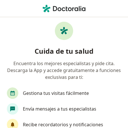
Men
Sis • Iquitos, Loreto
Página De Inicio
Iquitos
Sis
Cuida de tu salud
Encuentra los mejores especialistas y pide cita.
Descarga la App y accede gratuitamente a funciones
exclusivas para ti:
Gestiona tus visitas fácilmente
Envía mensajes a tus especialistas
Recibe recordatorios y notificaciones