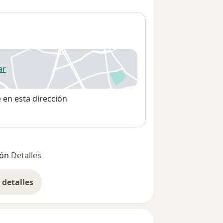
ar
 abre en una nueva pestaña
e en esta dirección
ión
Detalles
detalles
bre la dirección