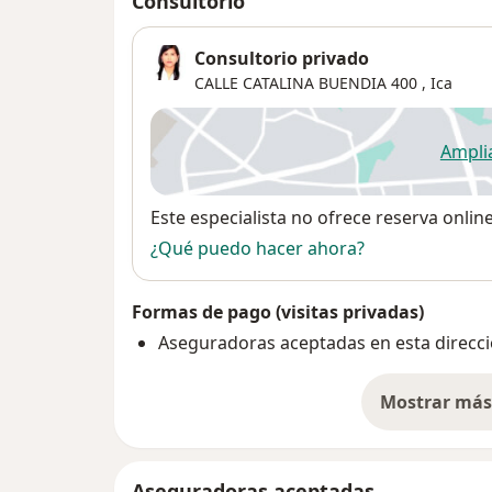
Consultorio
Consultorio privado
CALLE CATALINA BUENDIA 400 ,
Ica
Ampli
se
Disponibilidad
Este especialista no ofrece reserva onlin
¿Qué puedo hacer ahora?
Formas de pago (visitas privadas)
Aseguradoras aceptadas en esta direcc
Mostrar más 
so
Aseguradoras aceptadas