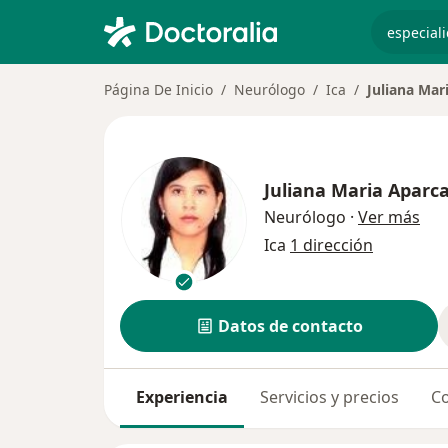
especiali
Página De Inicio
Neurólogo
Ica
Juliana Ma
Juliana Maria Apar
sob
Neurólogo
·
Ver más
Ica
1 dirección
Datos de contacto
Experiencia
Servicios y precios
Co