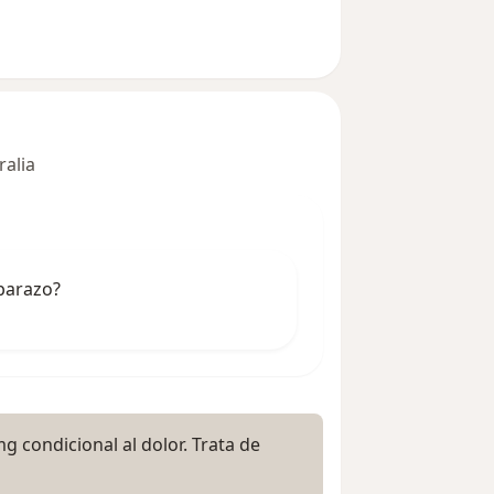
ralia
barazo?
 condicional al dolor. Trata de