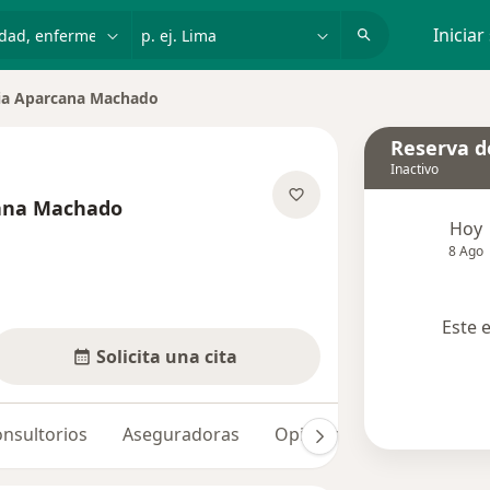
dad, enfermedad o nombre
p. ej. Lima
Iniciar
ria Aparcana Machado
Reserva de
Inactivo
cana Machado
Hoy
re las especializaciones
8 Ago
Este 
Solicita una cita
nsultorios
Aseguradoras
Opiniones
Dudas solu