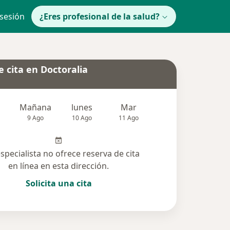
 sesión
¿Eres profesional de la salud?
 cita en Doctoralia
Mañana
lunes
Mar
Mié
Jue
9 Ago
10 Ago
11 Ago
12 Ago
13 Ag
especialista no ofrece reserva de cita
en línea en esta dirección.
Solicita una cita
cionadas (6)