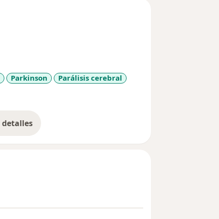
Parkinson
Parálisis cerebral
seases
detalles
bre la experiencia