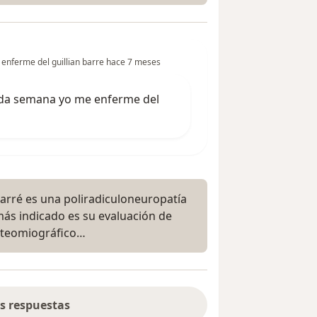
enferme del guillian barre hace 7 meses
ada semana yo me enferme del
Barré es una poliradiculoneuropatía
más indicado es su evaluación de
ecteomiográfico…
s respuestas