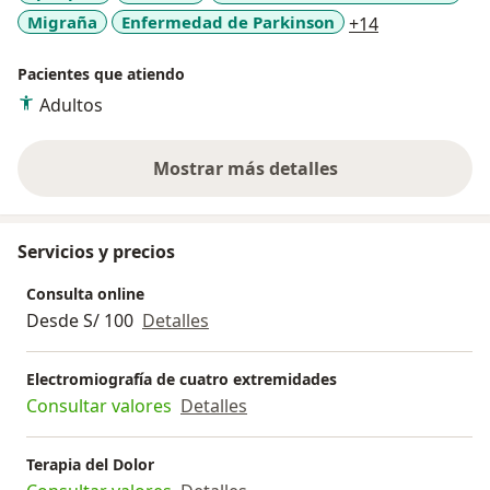
a11y_sr_more
Migraña
Enfermedad de Parkinson
+14
neurológicas de difícil manejo con fármacos
cannabinoides (CBD - THC).
Pacientes que atiendo
Adultos
Mostrar más detalles
sobre la experiencia
Servicios y precios
Consulta online
Desde S/ 100
Detalles
Electromiografía de cuatro extremidades
Consultar valores
Detalles
Terapia del Dolor