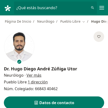
Men
¿Qué estás buscando?
Página De Inicio
Neurólogo
Pueblo Libre
Hugo Dieg
Cambiar de ciu
Dr.
Hugo Diego André Zúñiga Utor
sobre las especializaciones
Neurólogo
·
Ver más
Pueblo Libre
1 dirección
Núm. Colegiado: 66843 40462
Datos de contacto