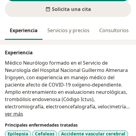
Solicita una cita
Experiencia
Servicios y precios
Consultorios
Experiencia
Médico Neurólogo formado en el Servicio de
Neurología del Hospital Nacional Guillermo Almenara
Irigoyen, con experiencia en manejo médico del
paciente afecto de COVID-19 oxígeno-dependiente.
Amplio entrenamiento en evaluaciones neurológicas,
trombólisis endovenosa (Código Ictus),
electromiografía, electroencefalografía, velocimetría
Acerca de mí
doppler, punción lumbar diagnóstica e interpretación
ver más
de neuroimágenes. Experiencia en telemedicina para
Principales enfermedades tratadas
pacientes neurológicos y rastreo de contactos COVID-
Epilepsia
Cefaleas
Accidente vascular cerebral
19. Tratamiento coadyuvante de enfermedades