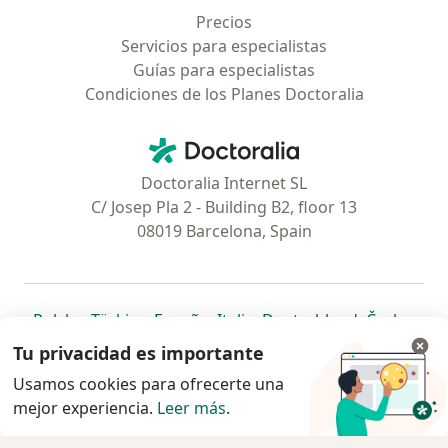
Precios
Servicios para especialistas
Guías para especialistas
Condiciones de los Planes Doctoralia
Contacto
Doctoralia - Página de inicio
Doctoralia Internet SL
C/ Josep Pla 2 - Building B2, floor 13
08019 Barcelona, Spain
se abre en una nueva pestaña
se abre en una nueva pestaña
se abre en una nueva pestaña
se abre en una nueva pes
se abre en 
se a
Polska
,
Türkiye
,
España
,
Italia
,
Deutschland
,
Česko
,
se abre en una nueva pestaña
se abre en una nueva pestaña
se abre en una nueva pestaña
se abre en una nueva p
se abre en 
se abr
Portugal
,
México
,
Chile
,
Brasil
,
Argentina
,
Perú
,
Tu privacidad es importante
se abre en una nueva pe
Colombia
Usamos cookies para ofrecerte una
mejor experiencia.
www.doctoralia.pe © 2026 - Encuentra tu
Leer más
.
especialista y agenda cita