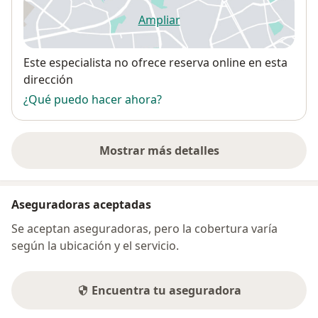
Ampliar
se abre en una nueva pestañ
Disponibilidad
Este especialista no ofrece reserva online en esta
dirección
¿Qué puedo hacer ahora?
Mostrar más detalles
sobre la dirección
Aseguradoras aceptadas
Se aceptan aseguradoras, pero la cobertura varía
según la ubicación y el servicio.
Encuentra tu aseguradora