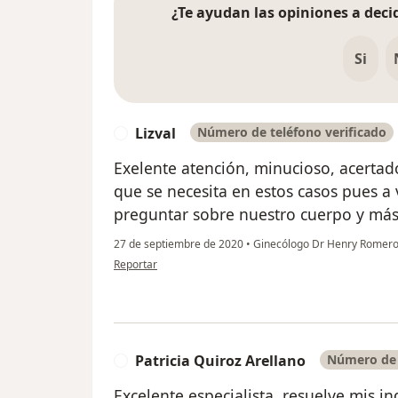
¿Te ayudan las opiniones a decid
Si
Lizval
Número de teléfono verificado
L
Exelente atención, minucioso, acertado
que se necesita en estos casos pues a
preguntar sobre nuestro cuerpo y más 
27 de septiembre de 2020
•
Ginecólogo Dr Henry Rome
en opinión del usuario Lizval
Reportar
Patricia Quiroz Arellano
Número de 
P
Excelente especialista, resuelve mis i