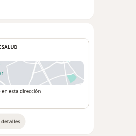
NESALUD
ar
 abre en una nueva pestaña
e en esta dirección
detalles
bre la dirección