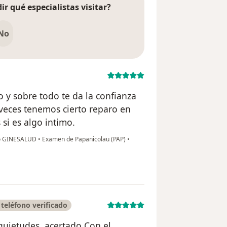
ir qué especialistas visitar?
No
 y sobre todo te da la confianza
 veces tenemos cierto reparo en
si es algo intimo.
ro GINESALUD
•
Examen de Papanicolau (PAP)
•
teléfono verificado
nquietudes, acertado Con el