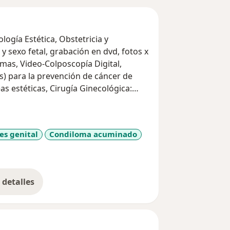
ogía Estética, Obstetricia y
y sexo fetal, grabación en dvd, fotos x
mas, Video-Colposcopía Digital,
s) para la prevención de cáncer de
as estéticas, Cirugía Ginecológica:
tías, Vaginoplastías, relleno de vulva,
Bartholino, correción de pezón
es genital
Condiloma acuminado
ansiluminador.
s
cología Estética (SARGE)
Cirugía Cosmética (ACCC)
scopía y Patología del Tracto Genital
detalles
bre la experiencia
)
a American Academy of Cosmetic
l Dr Giorgio Fisher