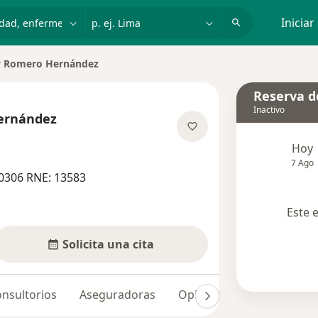
dad, enfermedad o nombre
p. ej. Lima
Iniciar
 Romero Hernández
Reserva de
Inactivo
ernández
re las especializaciones
Hoy
7 Ago
0306 RNE: 13583
Este 
Solicita una cita
nsultorios
Aseguradoras
Opiniones (6)