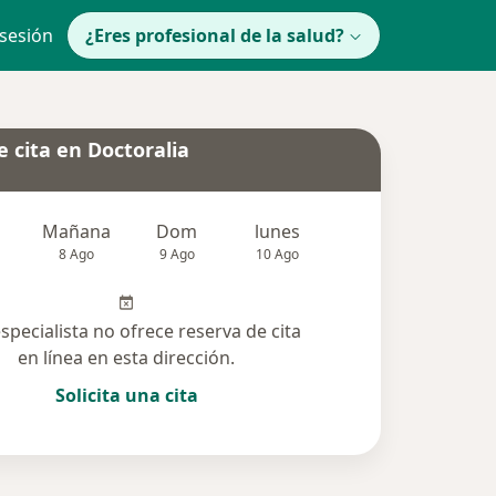
 sesión
¿Eres profesional de la salud?
 cita en Doctoralia
Mañana
Dom
lunes
Mar
Mié
8 Ago
9 Ago
10 Ago
11 Ago
12 Ag
especialista no ofrece reserva de cita
en línea en esta dirección.
Solicita una cita