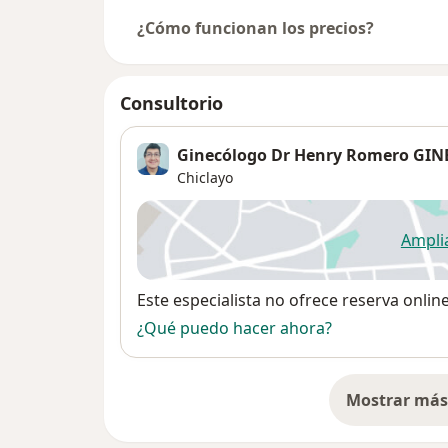
¿Cómo funcionan los precios?
Consultorio
Ginecólogo Dr Henry Romero GI
Chiclayo
Ampli
se
Disponibilidad
Este especialista no ofrece reserva onlin
¿Qué puedo hacer ahora?
Mostrar más 
so