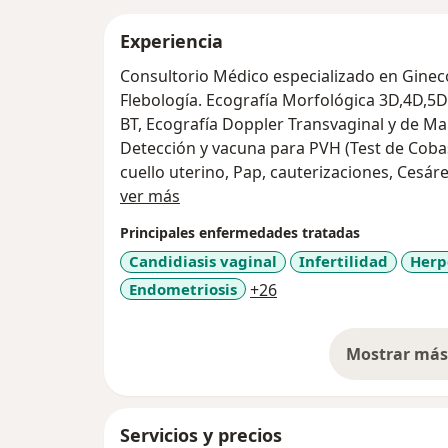
Experiencia
Consultorio Médico especializado en Ginecol
Flebología. Ecografía Morfológica 3D,4D,5D 
BT, Ecografía Doppler Transvaginal y de Ma
Detección y vacuna para PVH (Test de Coba
cuello uterino, Pap, cauterizaciones, Cesáre
Acerca de mí
quistes, prolapsos, fibromas, etc., Labioplas
ver más
Tensado Vaginal Laser, colocación y retiro de implante anticonceptivo, T cobre,
Principales enfermedades tratadas
marsupialización de quistes y abscesos de 
Candidiasis vaginal
Infertilidad
Herp
invertido, Escleroterapia de várices con Tr
a11y_sr_more_disease
Endometriosis
+26
*Miembro de la Sociedad Argentina de Gine
*Miembro de la Asociación Colombiana de 
*Miembro de la Sociedad Argentina de Colpo
Mostrar más 
inferior
so
*Minifellow en Ginecología LASER (Caracas
*Master Intensivo en LIPOESCULTURA en l
Servicios y precios
Surgery y en la Escuela de Lipoescultura de