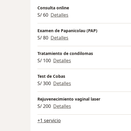
*Curso Avanzado en Lipo-marcación y Abd
Consulta online
*Miembro de la Sociedad Iberoamericana d
S/ 60
Detalles
*Miembro del Fetal Group y de la Fetal Me
*Representante de CRIOCORD (Banco de cél
Examen de Papanicolau (PAP)
*Miembro de la Sociedad Peruana y Pana
S/ 80
Detalles
Dr HENRY ROMERO H.
Edificio Clinica Chiclayo calle la Florida 225 
Tratamiento de condilomas
S/ 100
Detalles
Test de Cobas
S/ 300
Detalles
Rejuvenecimiento vaginal laser
S/ 200
Detalles
+1 servicio