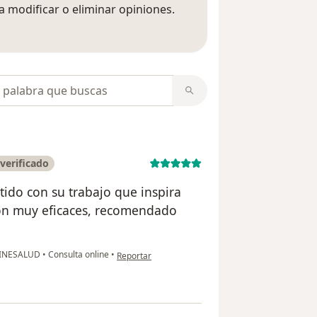
 modificar o eliminar opiniones.
 opiniones
opiniones
verificado
ido con su trabajo que inspira
son muy eficaces, recomendado
en opinión del usuario Miriam Serquen
GINESALUD
•
Consulta online
•
Reportar