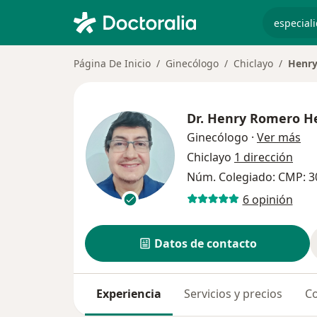
especiali
Página De Inicio
Ginecólogo
Chiclayo
Henry
Dr.
Henry Romero H
sob
Ginecólogo
·
Ver más
Chiclayo
1 dirección
Núm. Colegiado: CMP: 3
6 opinión
Datos de contacto
Experiencia
Servicios y precios
Co