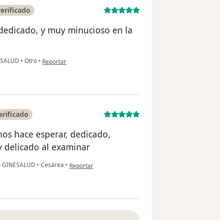
erificado
 dedicado, y muy minucioso en la
en opinión del usuario Edith Mayanga
NESALUD
•
Otro
•
Reportar
rificado
os hace esperar, dedicado,
 delicado al examinar
en opinión del usuario Yadira Heredia
ro GINESALUD
•
Cesárea
•
Reportar