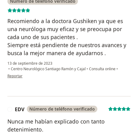
Número de teléfono verificado
Recomiendo a la doctora Gushiken ya que es
una neuróloga muy eficaz y se preocupa por
cada uno de sus pacientes .
Siempre está pendiente de nuestros avances y
busca la mejor manera de ayudarnos .
13 de septiembre de 2023
•
Centro Neurológico Santiago Ramón y Cajal
•
Consulta online
•
en opinión del usuario Karem Nakamoto
Reportar
EDV
Número de teléfono verificado
E
Nunca me habían explicado con tanto
detenimiento.