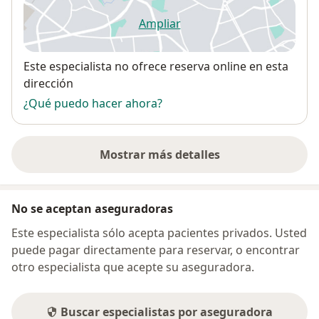
Ampliar
se abre en una nueva pestañ
Disponibilidad
Este especialista no ofrece reserva online en esta
dirección
¿Qué puedo hacer ahora?
Mostrar más detalles
sobre la dirección
No se aceptan aseguradoras
Este especialista sólo acepta pacientes privados. Usted
puede pagar directamente para reservar, o encontrar
otro especialista que acepte su aseguradora.
Buscar especialistas por aseguradora