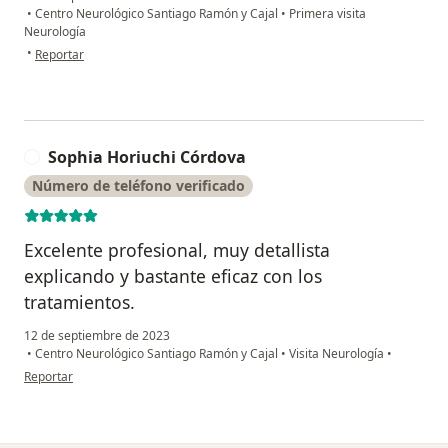
•
Centro Neurológico Santiago Ramón y Cajal
•
Primera visita
Neurología
en opinión del usuario EGV
•
Reportar
Sophia Horiuchi Córdova
S
Número de teléfono verificado
Excelente profesional, muy detallista
explicando y bastante eficaz con los
tratamientos.
12 de septiembre de 2023
•
Centro Neurológico Santiago Ramón y Cajal
•
Visita Neurología
•
en opinión del usuario Sophia Horiuchi Córdova
Reportar