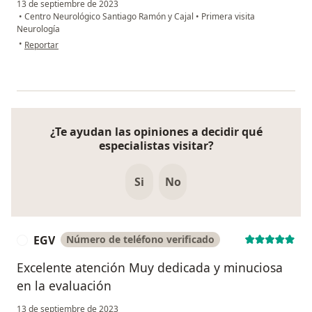
13 de septiembre de 2023
•
Centro Neurológico Santiago Ramón y Cajal
•
Primera visita
Neurología
en opinión del usuario EDV
•
Reportar
¿Te ayudan las opiniones a decidir qué
especialistas visitar?
Si
No
EGV
Número de teléfono verificado
E
Excelente atención Muy dedicada y minuciosa
en la evaluación
13 de septiembre de 2023