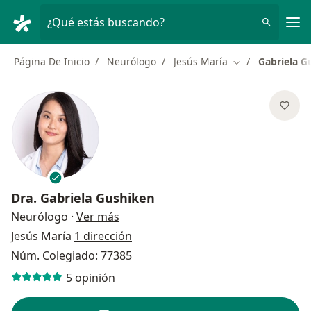
Men
¿Qué estás buscando?
Página De Inicio
Neurólogo
Jesús María
Gabriela G
Cambiar de ciud
Dra.
Gabriela Gushiken
sobre las especializaciones
Neurólogo
·
Ver más
Jesús María
1 dirección
Núm. Colegiado: 77385
5 opinión