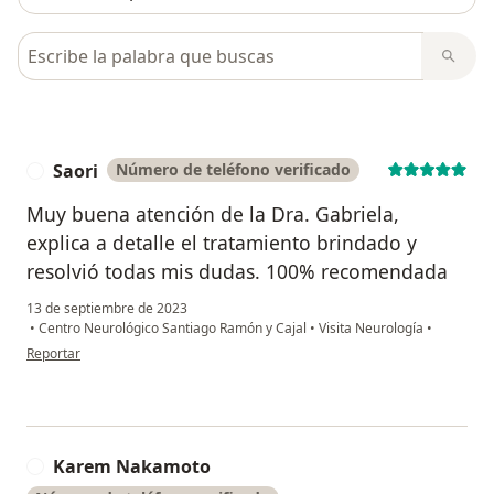
Busca en opiniones
Saori
Número de teléfono verificado
S
Muy buena atención de la Dra. Gabriela,
explica a detalle el tratamiento brindado y
resolvió todas mis dudas. 100% recomendada
13 de septiembre de 2023
•
Centro Neurológico Santiago Ramón y Cajal
•
Visita Neurología
•
en opinión del usuario Saori
Reportar
Karem Nakamoto
K