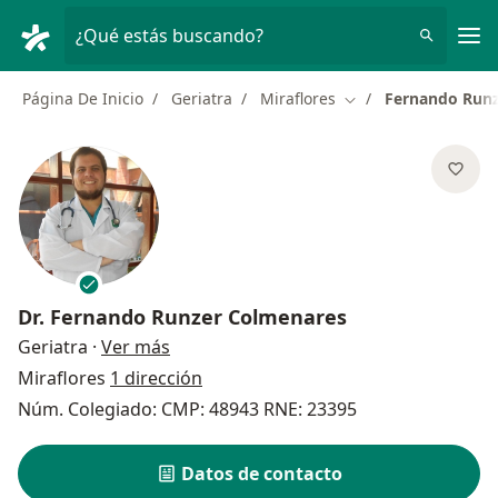
Men
¿Qué estás buscando?
Página De Inicio
Geriatra
Miraflores
Fernando Runz
Cambiar de ciudad
Dr.
Fernando Runzer Colmenares
sobre las especializaciones
Geriatra
·
Ver más
Miraflores
1 dirección
Núm. Colegiado: CMP: 48943 RNE: 23395
Datos de contacto