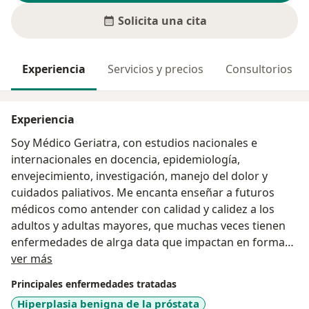
Solicita una cita
Experiencia
Servicios y precios
Consultorios
Experiencia
Soy Médico Geriatra, con estudios nacionales e
internacionales en docencia, epidemiología,
envejecimiento, investigación, manejo del dolor y
cuidados paliativos. Me encanta enseñar a futuros
médicos como antender con calidad y calidez a los
adultos y adultas mayores, que muchas veces tienen
enfermedades de alrga data que impactan en formas
Acerca de mí
diversas en su salud y en la de sus familias.
ver más
Principales enfermedades tratadas
Hiperplasia benigna de la próstata