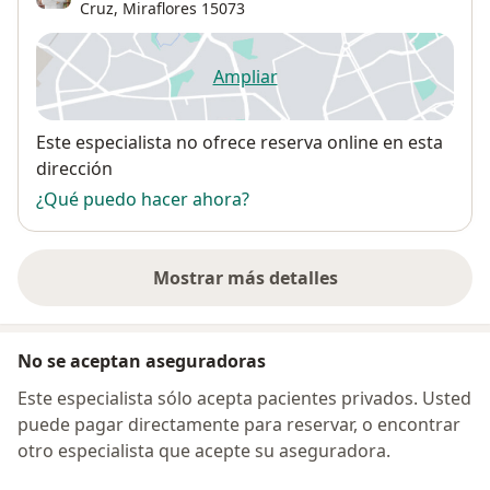
Cruz
,
Miraflores
15073
Ampliar
se abre en una nueva pestañ
Disponibilidad
Este especialista no ofrece reserva online en esta
dirección
¿Qué puedo hacer ahora?
Mostrar más detalles
sobre la dirección
No se aceptan aseguradoras
Este especialista sólo acepta pacientes privados. Usted
puede pagar directamente para reservar, o encontrar
otro especialista que acepte su aseguradora.