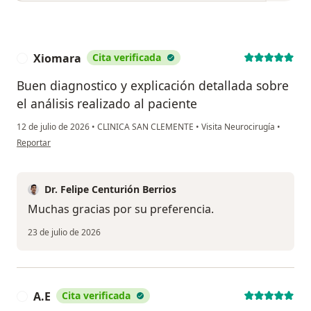
Xiomara
Cita verificada
X
Buen diagnostico y explicación detallada sobre
el análisis realizado al paciente
12 de julio de 2026
•
CLINICA SAN CLEMENTE
•
Visita Neurocirugía
•
en opinión del usuario Xiomara
Reportar
Dr. Felipe Centurión Berrios
Muchas gracias por su preferencia.
23 de julio de 2026
A.E
Cita verificada
A