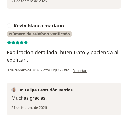
21 de febrero de 2026
Kevin blanco mariano
K
Número de teléfono verificado
Explicacion detallada ,buen trato y paciensia al
explicar .
en opinión del usuario Kevin blanc
3 de febrero de 2026
•
otro lugar
•
Otro
•
Reportar
Dr. Felipe Centurión Berrios
Muchas gracias.
21 de febrero de 2026