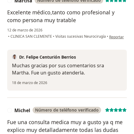
Martha
Número de teléfono verificado
M
Excelente médico,tanto como profesional y
como persona muy tratable
12 de marzo de 2026
en opinión del
•
CLINICA SAN CLEMENTE
•
Visitas sucesivas Neurocirugía
•
Reportar
Dr. Felipe Centurión Berrios
Muchas gracias por sus comentarios sra
Martha. Fue un gusto atenderla.
18 de marzo de 2026
Michel
Número de teléfono verificado
M
Fue una consulta medica muy a gusto ya q me
explico muy detalladamente todas las dudas