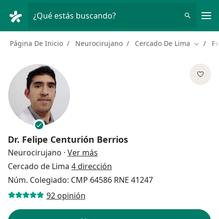
Men
¿Qué estás buscando?
Página De Inicio
Neurocirujano
Cercado De Lima
Fe
Cambiar
Dr.
Felipe Centurión Berrios
sobre las especializaciones
Neurocirujano
·
Ver más
Cercado de Lima
4 dirección
Núm. Colegiado: CMP 64586 RNE 41247
92 opinión