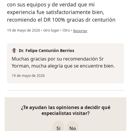
con sus equipos y de verdad que mi
experiencia fue satisfactoriamente bien,
recomiendo el DR 100% gracias dr centurión
en opinión del usuario Yorman Parr
19 de mayo de 2026
•
otro lugar
•
Otro
•
Reportar
Dr. Felipe Centurión Berrios
Muchas gracias por su recomendación Sr
Yorman, mucha alegría que se encuentre bien.
19 de mayo de 2026
¿Te ayudan las opiniones a decidir qué
especialistas visitar?
Si
No