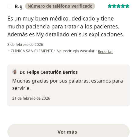
R.g
Número de teléfono verificado
R
Es un muy buen médico, dedicado y tiene
mucha paciencia para tratar a los pacientes.
Además es My detallado en sus explicaciones.
3 de febrero de 2026
en opinión del usuario 
•
CLINICA SAN CLEMENTE
•
Neurocirugia Vascular
•
Reportar
Dr. Felipe Centurión Berrios
Muchas gracias por sus palabras, estamos para
servirle.
21 de febrero de 2026
Ver más
opiniones anteriores