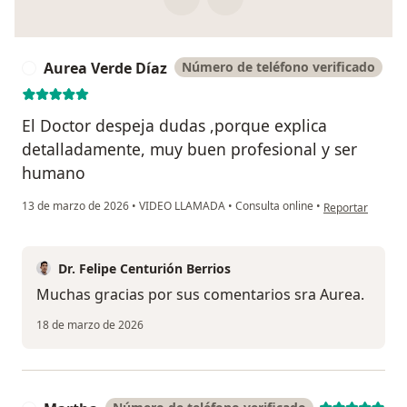
Aurea Verde Díaz
Número de teléfono verificado
A
El Doctor despeja dudas ,porque explica
detalladamente, muy buen profesional y ser
humano
en opinión del u
13 de marzo de 2026
•
VIDEO LLAMADA
•
Consulta online
•
Reportar
Dr. Felipe Centurión Berrios
Muchas gracias por sus comentarios sra Aurea.
18 de marzo de 2026