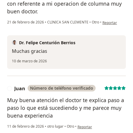
con referente a mi operacion de columna muy
buen doctor.
en opinión del usu
21 de febrero de 2026
•
CLINICA SAN CLEMENTE
•
Otro
•
Reportar
Dr. Felipe Centurión Berrios
Muchas gracias
10 de marzo de 2026
Juan
Número de teléfono verificado
J
Muy buena atención el doctor te explica paso a
paso lo que está sucediendo y me parece muy
buena experiencia
en opinión del usuario Juan
11 de febrero de 2026
•
otro lugar
•
Otro
•
Reportar