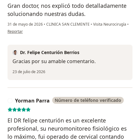
Gran doctor, nos explicó todo detalladamente
solucionando nuestras dudas.
31 de mayo de 2026
•
CLINICA SAN CLEMENTE
•
Visita Neurocirugía
•
en opinión del usuario A.E
Reportar
Dr. Felipe Centurión Berrios
Gracias por su amable comentario.
23 de julio de 2026
Yorman Parra
Número de teléfono verificado
Y
El DR felipe centurión es un excelente
profesional, su neuromonitoreo fisiológico es
lo máximo, fui operado de cervical contando