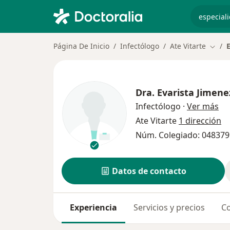
especiali
Página De Inicio
Infectólogo
Ate Vitarte
Cambi
Dra.
Evarista Jimen
sob
Infectólogo
·
Ver más
Ate Vitarte
1 dirección
Núm. Colegiado: 048379
Datos de contacto
Experiencia
Servicios y precios
Co