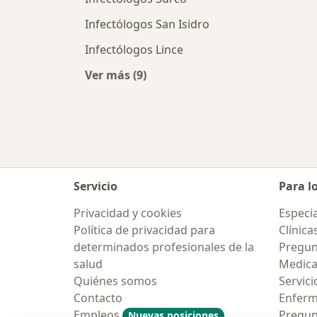
Infectólogos San Isidro
Infectólogos Lince
Ver más (9)
Más en esta categoría: Ciudades cer
Servicio
Para l
Privacidad y cookies
Especia
Política de privacidad para
Clínica
determinados profesionales de la
Pregun
salud
Medic
Quiénes somos
Servici
Contacto
Enfer
Empleos
Pregun
Nuevas posiciones