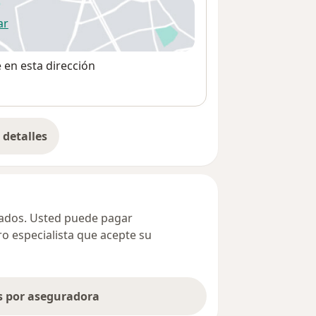
ar
 abre en una nueva pestaña
e en esta dirección
detalles
bre la dirección
ivados. Usted puede pagar
ro especialista que acepte su
as por aseguradora