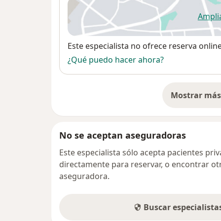
Ampli
se
Disponibilidad
Este especialista no ofrece reserva onlin
¿Qué puedo hacer ahora?
Mostrar más 
so
No se aceptan aseguradoras
Este especialista sólo acepta pacientes pr
directamente para reservar, o encontrar ot
aseguradora.
Buscar especialist