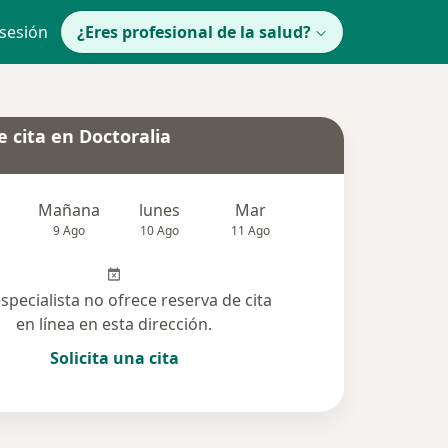
 sesión
¿Eres profesional de la salud?
 cita en Doctoralia
Mañana
lunes
Mar
Mié
Jue
9 Ago
10 Ago
11 Ago
12 Ago
13 Ag
especialista no ofrece reserva de cita
en línea en esta dirección.
Solicita una cita