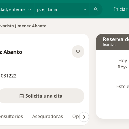
dad, enfermedad o nombre
p. ej. Lima
Iniciar
Evarista Jimenez Abanto
ar de ciudad
Reserva de
Inactivo
ez Abanto
re las especializaciones
Hoy
8 Ago
 031222
Este 
Solicita una cita
nsultorios
Aseguradoras
Opiniones