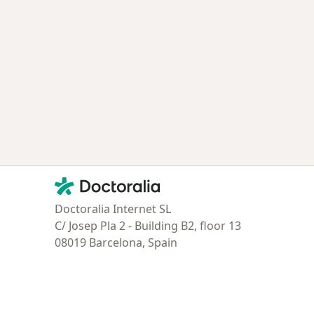
Contacto
Doctoralia - Página de inicio
Doctoralia Internet SL
C/ Josep Pla 2 - Building B2, floor 13
08019 Barcelona, Spain