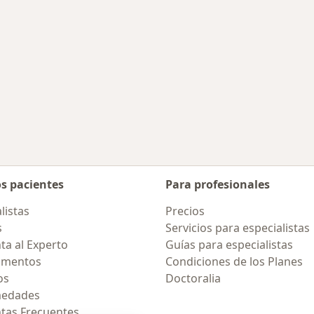
canas a Ate Vitarte
os pacientes
Para profesionales
listas
Precios
s
Servicios para especialistas
ta al Experto
Guías para especialistas
amentos
Condiciones de los Planes
os
Doctoralia
medades
tas Frecuentes