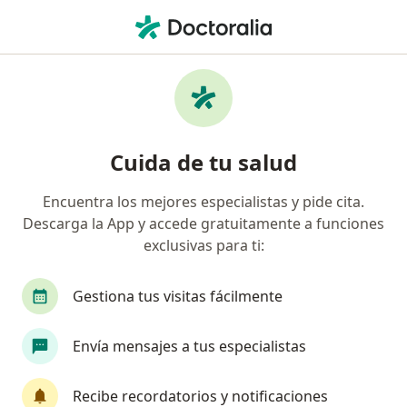
Men
¿Qué estás buscando?
Página De Inicio
Enfermedades
Traumatismo Ocular
Cuida de tu salud
Encuentra los mejores especialistas y pide cita.
Información
Pregunta al Experto
Descarga la App y accede gratuitamente a funciones
exclusivas para ti:
Gestiona tus visitas fácilmente
Mi hija nació con microftalmia y un colonia
Envía mensajes a tus especialistas
cororetiniano, usa prótesis ocular, pero desde
hace 3 semanas le duele su ojito, la reviso un
Recibe recordatorios y notificaciones
médico solo con el oftalmoscopio y dijo "…