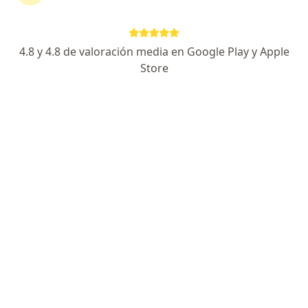
Dra. Rosa Elvira Condori Socola
4.8 y 4.8 de valoración media en Google Play y Apple
Oftalmólogo
Lince
Store
Buenas tardes, hay algunas dudas para poder
orientarla, que edad tiene su hija?, Desde que
edad usa la prótesis? La prótesis actual cuánto
tiempo tiene?...la primera causa a descartar…
Me golpeé el ojo y esta rojo como sangre por
dentro que debo hacer?