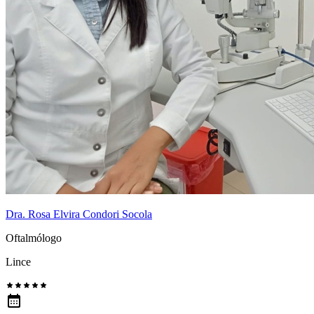
Dra. Rosa Elvira Condori Socola
Oftalmólogo
Lince