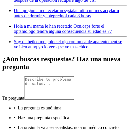
después de la operación recupere algo de visi
Una pregunta me recetaron systalan ultra un mes acrylarm
antes de dormir y loteprednol cada 8 horas
Hola a mi mama le han recetado Ocu.caps forte el
optamologo.tendra alguna consecuencia.su edad es 77
Soy diabetico me golpe el ojo con un cable aparentement se
ve bien aunq yo lo veo q se ve mas chico
¿Aún buscas respuestas? Haz una nueva
pregunta
Tu pregunta
•
La pregunta es anónima
•
Haz una pregunta específica
•
La pregunta va a especialistas, no a un médico concreto