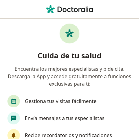
Men
Trastorno De La Marcha • San Isidro, Lima
Filtros
• 1
Seguro
Mapa
Especialistas en Trastorno de la marcha en
Cuida de tu salud
San Isidro
Encuentra los mejores especialistas y pide cita.
Descarga la App y accede gratuitamente a funciones
¿Qué especialidad estás buscando?
exclusivas para ti:
Geriatra
Fisioterapeuta
Cardiólogo
C
Gestiona tus visitas fácilmente
Envía mensajes a tus especialistas
Recibe recordatorios y notificaciones