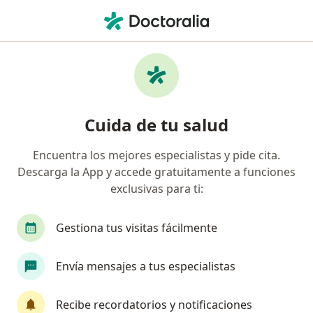
Men
Trastorno Bipolar • Chiclayo, Lambayeque
Filtros
• 1
Mapa
Especialistas en Trastorno bipolar en
Cuida de tu salud
Chiclayo
Encuentra los mejores especialistas y pide cita.
Descarga la App y accede gratuitamente a funciones
¿Qué especialidad estás buscando?
exclusivas para ti:
Psicólogo
Psiquiatra
Gestiona tus visitas fácilmente
Envía mensajes a tus especialistas
Recibe recordatorios y notificaciones