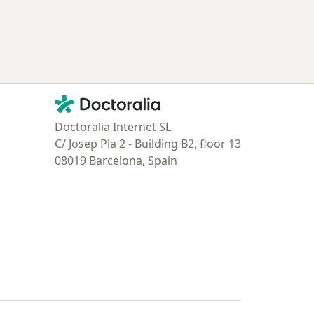
Contacto
Doctoralia - Página de inicio
Doctoralia Internet SL
C/ Josep Pla 2 - Building B2, floor 13
08019 Barcelona, Spain