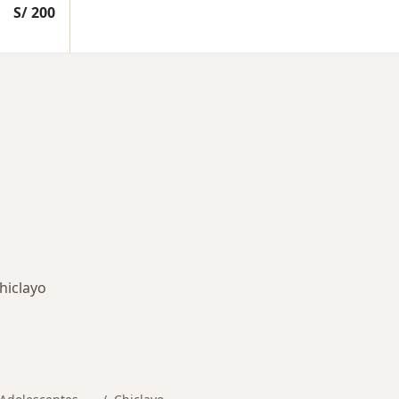
S/ 200
hiclayo
rmedades en Chiclayo