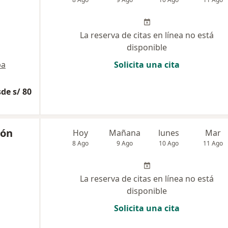
La reserva de citas en línea no está
disponible
pa
Solicita una cita
de s/ 80
cón
Hoy
Mañana
lunes
Mar
8 Ago
9 Ago
10 Ago
11 Ago
La reserva de citas en línea no está
disponible
Solicita una cita