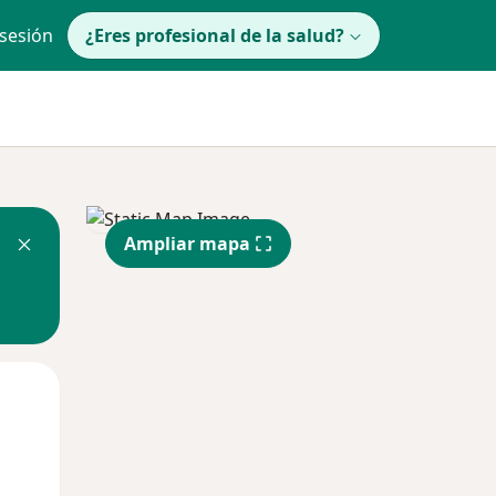
 sesión
¿Eres profesional de la salud?
Ampliar mapa
Mié
Jue
Vie
12 Ago
13 Ago
14 Ago