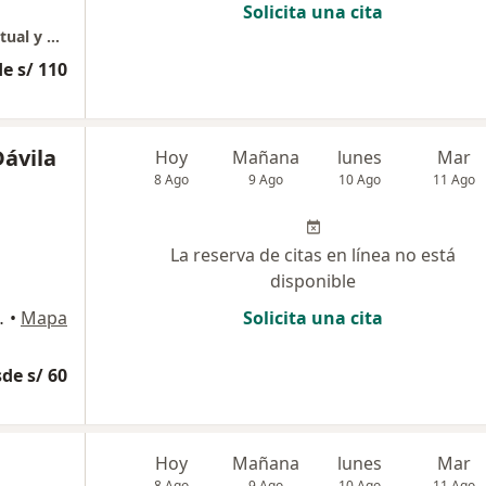
Solicita una cita
Acompañamiento individual o de pareja (virtual y presencial)
e s/ 110
Dávila
Hoy
Mañana
lunes
Mar
8 Ago
9 Ago
10 Ago
11 Ago
La reserva de citas en línea no está
disponible
 Norte, Chiclayo
•
Mapa
Solicita una cita
de s/ 60
Hoy
Mañana
lunes
Mar
8 Ago
9 Ago
10 Ago
11 Ago