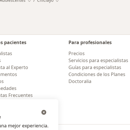
 Adolescentes
Chiclayo
Cambiar de ciudad
Cambiar de ciudad
os pacientes
Para profesionales
listas
Precios
s
Servicios para especialistas
ta al Experto
Guías para especialistas
amentos
Condiciones de los Planes
os
Doctoralia
medades
tas Frecuentes
ión para celular
e
na mejor experiencia.