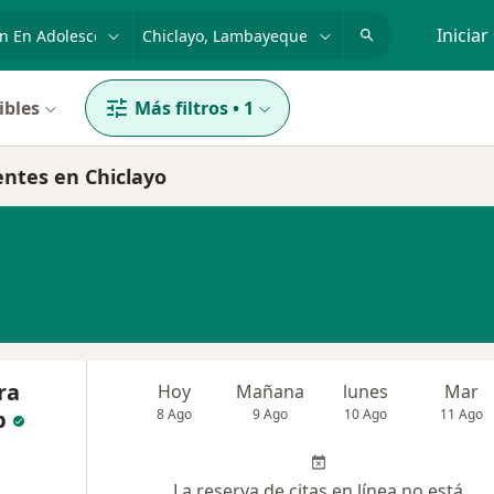
dad, enfermedad o nombre
p. ej. Lima
Iniciar
ibles
Más filtros
•
1
entes en Chiclayo
ra
Hoy
Mañana
lunes
Mar
p
8 Ago
9 Ago
10 Ago
11 Ago
La reserva de citas en línea no está