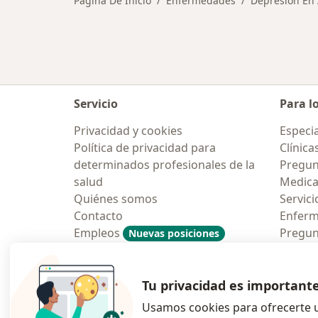
Página De Inicio
Enfermedades
Depresión En
Servicio
Para l
Privacidad y cookies
Especia
Política de privacidad para
Clínica
determinados profesionales de la
Pregun
salud
Medic
Quiénes somos
Servici
Contacto
Enfer
Empleos
Pregun
Nuevas posiciones
Condiciones Generales de
Aplicac
Contratación
Tu privacidad es important
Usamos cookies para ofrecerte u