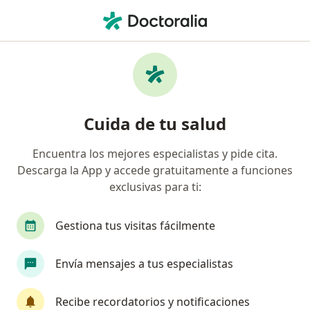
Men
Desorden De Ansiedad Por Separación • Chiclayo, Lambayeque
Filtros
• 1
Mapa
Especialistas en Desorden de ansiedad por
Cuida de tu salud
separación en Chiclayo
Encuentra los mejores especialistas y pide cita.
Descarga la App y accede gratuitamente a funciones
¿Qué especialidad estás buscando?
exclusivas para ti:
Psicólogo
Gestiona tus visitas fácilmente
Envía mensajes a tus especialistas
Recibe recordatorios y notificaciones