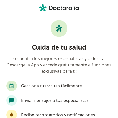
Men
Tortícolis • Ica, Ica
Página De Inicio
Enfermedades
Tortícolis
Ica
Cambiar de ciu
Cuida de tu salud
Encuentra los mejores especialistas y pide cita.
Descarga la App y accede gratuitamente a funciones
exclusivas para ti:
Gestiona tus visitas fácilmente
Envía mensajes a tus especialistas
Recibe recordatorios y notificaciones