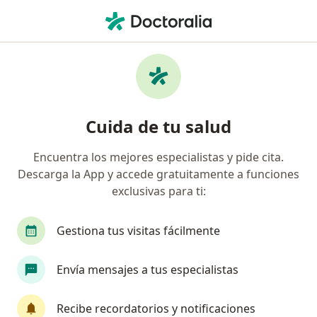
Men
Síndrome De Dolor Regional Complejo • Yanahuara, Arequipa
Filtros
• 1
Seguro
Mapa
Especialistas en Síndrome de dolor regional
Cuida de tu salud
complejo en Yanahuara
Encuentra los mejores especialistas y pide cita.
Descarga la App y accede gratuitamente a funciones
¿Qué especialidad estás buscando?
exclusivas para ti:
Neurólogo
Gestiona tus visitas fácilmente
Envía mensajes a tus especialistas
Recibe recordatorios y notificaciones