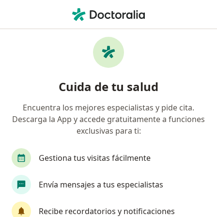
Men
Reflujo Gastroesofágico • Chiclayo, Lambayeque
Filtros
• 1
Seguro
Mapa
Especialistas en Reflujo Gastroesofágico en
Cuida de tu salud
Chiclayo
Encuentra los mejores especialistas y pide cita.
Descarga la App y accede gratuitamente a funciones
¿Qué especialidad estás buscando?
exclusivas para ti:
Gastroenterólogo
Pediatra
Ginecólogo
Gestiona tus visitas fácilmente
Envía mensajes a tus especialistas
Recibe recordatorios y notificaciones