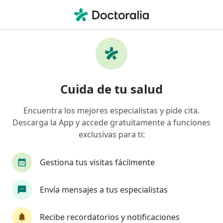
Men
Neumonía • Huancayo, Junín
Filtros
• 1
Mapa
Especialistas en Neumonía en Huancayo
Cuida de tu salud
Encuentra los mejores especialistas y pide cita.
¿Qué especialidad estás buscando?
Descarga la App y accede gratuitamente a funciones
Pediatra
Especialista en Administración de Sa
exclusivas para ti:
Gestiona tus visitas fácilmente
Envía mensajes a tus especialistas
Recibe recordatorios y notificaciones