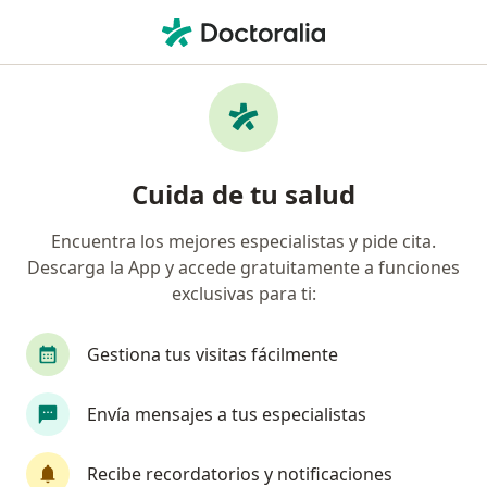
Men
Meningitis • Independencia, Lima
Filtros
• 1
Seguro
Mapa
Especialistas en Meningitis en
Cuida de tu salud
Independencia
Encuentra los mejores especialistas y pide cita.
Descarga la App y accede gratuitamente a funciones
¿Qué especialidad estás buscando?
exclusivas para ti:
Pediatra
Neurólogo
Endocrinólogo
E
Gestiona tus visitas fácilmente
Envía mensajes a tus especialistas
Recibe recordatorios y notificaciones