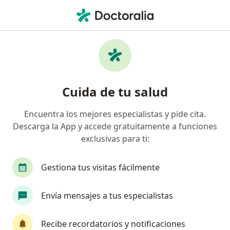
Men
Meningitis • San Juan de Lurigancho, Lima
Filtros
• 1
Mapa
Especialistas en Meningitis en San Juan de
Cuida de tu salud
Lurigancho
Encuentra los mejores especialistas y pide cita.
Descarga la App y accede gratuitamente a funciones
¿Qué especialidad estás buscando?
exclusivas para ti:
Médico general
Neurólogo
Pediatra
Gestiona tus visitas fácilmente
Envía mensajes a tus especialistas
Recibe recordatorios y notificaciones